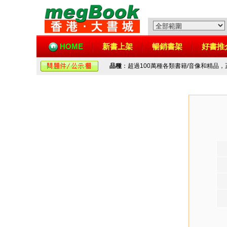
HOME
新書上架
暢銷書架
好書推
品種
：超過100萬種各類書籍/音像和精品