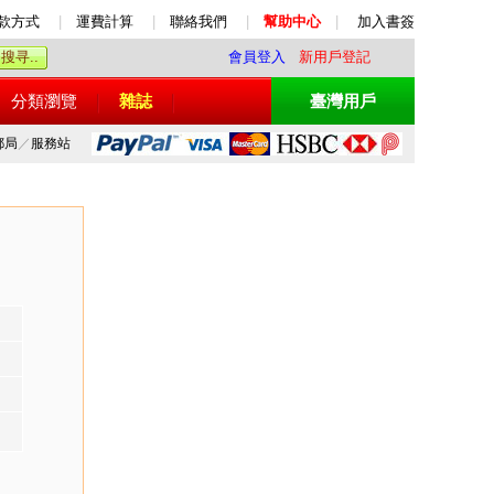
款方式
|
運費計算
|
聯絡我們
|
幫助中心
|
加入書簽
會員登入
新用戶登記
分類瀏覽
雜誌
臺灣用戶
郵局
／
服務站