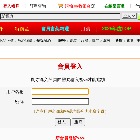
登入帳戶
|
訂單查詢
|
購物車/收銀台
(0)
|
在線留言板
|
付
介
特價區
會員書架精選
月讀
2025年度TOP
，正品正價，放心網購，悭钱省心
服務
：香港
／
台灣
／
澳門
／
海外
送貨
：速遞
／
會員登入
剛才進入的頁面需要输入密码才能繼續...
用戶名稱：
密码：
（注意用戶名稱和密碼均區分大小寫字母）
新會員登記>>>