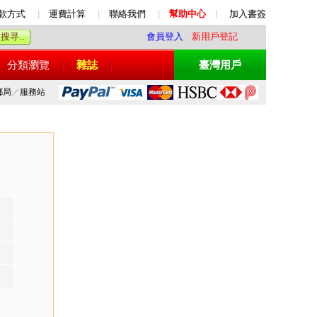
款方式
|
運費計算
|
聯絡我們
|
幫助中心
|
加入書簽
會員登入
新用戶登記
分類瀏覽
雜誌
臺灣用戶
郵局
／
服務站