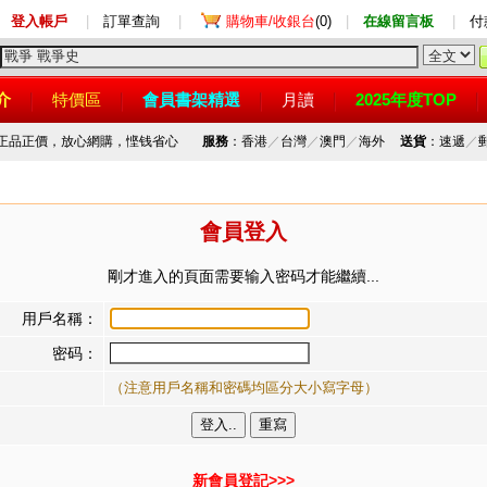
登入帳戶
|
訂單查詢
|
購物車/收銀台
(0)
|
在線留言板
|
付
介
特價區
會員書架精選
月讀
2025年度TOP
，正品正價，放心網購，悭钱省心
服務
：香港
／
台灣
／
澳門
／
海外
送貨
：速遞
／
會員登入
剛才進入的頁面需要输入密码才能繼續...
用戶名稱：
密码：
（注意用戶名稱和密碼均區分大小寫字母）
新會員登記>>>