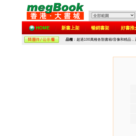
HOME
新書上架
暢銷書架
好書推
品種
：超過100萬種各類書籍/音像和精品