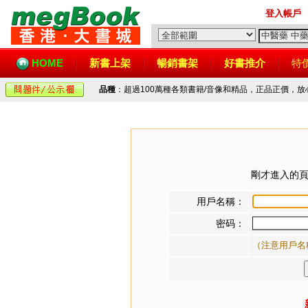
登入帳戶
HOME
新書上架
暢銷書架
好書推介
特
品種
：超過100萬種各類書籍/音像和精品，正品正價，
剛才進入的頁
用戶名稱：
密码：
（注意用戶名