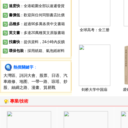
速度快
：全港範圍全部以速遞發貨
書價低
：歡迎與任何同類書店比價
品種多
：超過90多萬各类中文書籍
全球高考：全三册
英文書
：多達20萬種英文原版書籍
找書快
：提供資料，24小時內反饋
環保包裝
：採用紙箱、氣泡紙材料
熱搜關鍵字
：
大灣區
、
詩詞大會
、
股票
、
日语
、
汽
車維修
、
地图
、
一帶一路
、
琼瑶
、
炒
股
、
絲綢之路
、
漫畫
、
貿易戰
剑桥大学中国庙
裘
專業/技術