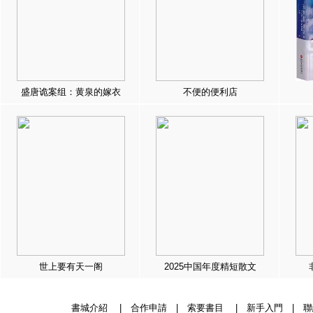
盛唐诡案组：黄泉的嫁衣
不便的便利店
世上要有天一阁
2025中国年度精短散文
書城介紹
|
合作申請
|
索要書目
|
新手入門
|
聯