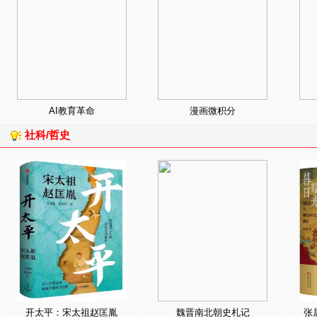
AI教育革命
漫画微积分
社科/哲史
开太平：宋太祖赵匡胤
魏晋南北朝史札记
张