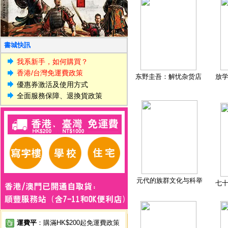
書城快訊
我系新手，如何購買？
香港/台灣免運費政策
东野圭吾：解忧杂货店
放
優惠券激活及使用方式
全面服務保障、退換貨政策
元代的族群文化与科举
七
運費平
：購滿HK$200起免運費政策