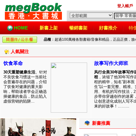
登入帳戶
HOME
新書上架
暢銷書架
好書推介
特
品種
：超過100萬種各類書籍/音像和精品，正品正價，
人氣關注
饮食革命
故事写作大师班
30天重塑健康生活
。针对
风行全美30年故事写作
不良饮食习惯这一当前社
程
，浓缩了他30年写作
会普遍存在的问题，介绍
程的精华，知名“剧本医
了饮食对健康的重大影
生”以一套完整、精准、
响，帮助读者学会正确选
用、有机的写作技法，2
择健康的食品，防止陷入
步带你穿越创作的迷雾
虚假营销的陷阱...
让创意进化成别人写不
来的好故事！……...
新書推薦