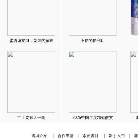
盛唐诡案组：黄泉的嫁衣
不便的便利店
世上要有天一阁
2025中国年度精短散文
書城介紹
|
合作申請
|
索要書目
|
新手入門
|
聯