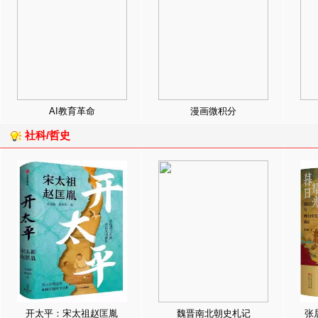
AI教育革命
漫画微积分
社科/哲史
开太平：宋太祖赵匡胤
魏晋南北朝史札记
张