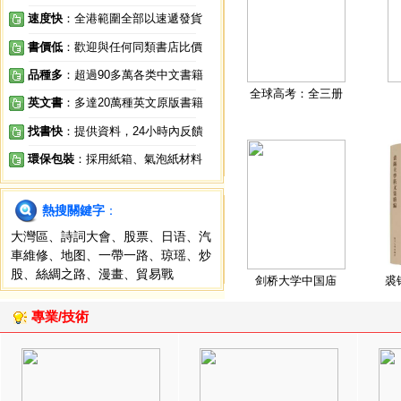
速度快
：全港範圍全部以速遞發貨
書價低
：歡迎與任何同類書店比價
品種多
：超過90多萬各类中文書籍
全球高考：全三册
英文書
：多達20萬種英文原版書籍
找書快
：提供資料，24小時內反饋
環保包裝
：採用紙箱、氣泡紙材料
熱搜關鍵字
：
大灣區
、
詩詞大會
、
股票
、
日语
、
汽
車維修
、
地图
、
一帶一路
、
琼瑶
、
炒
股
、
絲綢之路
、
漫畫
、
貿易戰
剑桥大学中国庙
裘
專業/技術