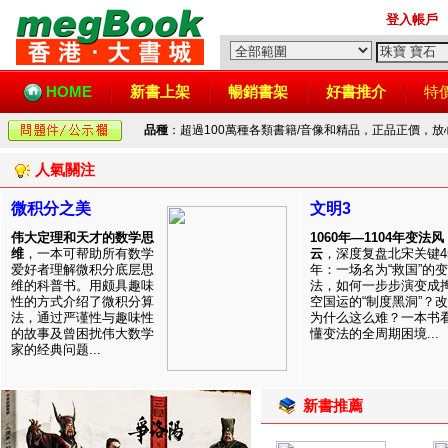
登入帳戶
HOME
新書上架
暢銷書架
好書推介
特
品種
：超過100萬種各類書籍/音像和精品，正品正價，
人氣關注
微积分之美
文明3
伟大定理和天才的数学思
1060年—1104年变法风
维
，一本可帮助所有数学
云
，深度复盘北宋关键4
爱好者理解微积分底层思
年：一场名为“救国”的变
维的科普书。用颇具趣味
法，如何一步步演变成
性的方式介绍了微积分算
空国运的“制度黑洞”？
法，通过严谨性与趣味性
为什么这么难？一本书
的故事及曾困扰伟大数学
懂变法的全周期困境...
家的经典问题...
新書推薦