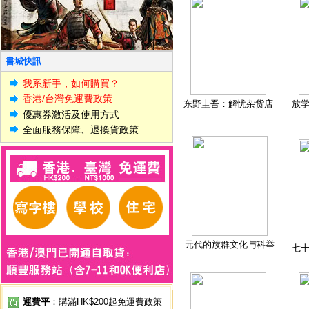
書城快訊
我系新手，如何購買？
香港/台灣免運費政策
东野圭吾：解忧杂货店
放
優惠券激活及使用方式
全面服務保障、退換貨政策
元代的族群文化与科举
七
運費平
：購滿HK$200起免運費政策