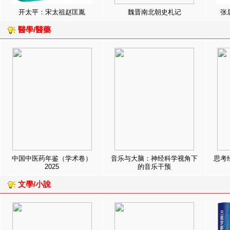
开太平：宋太祖赵匡胤
魏晋南北朝史札记
张
醫學/醫藥
中国中医药年鉴（学术卷）
音乐与大脑：神经科学视角下
思考
2025
的音乐干预
文學/小說