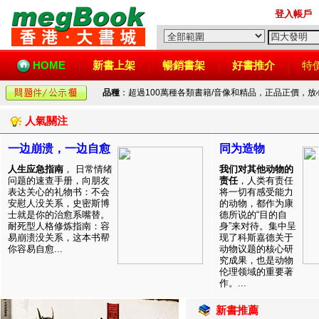
登入帳戶
HOME
新書上架
暢銷書架
好書推介
特
品種
：超過100萬種各類書籍/音像和精品，正品正價，
人氣關注
一边崩溃，一边自愈
同为造物
人生应急指南
， 日常情绪
我们对其他动物的
问题的速查手册，向朋友
责任
，人类有责任
表达关心的礼物书：不会
将一切有感受能力
安慰人没关系，史密斯博
的动物，都作为康
士就是你的治愈系嘴替。
德所说的“目的自
耐死型人格修炼指南：容
身”来对待。集中呈
易崩溃没关系，这本书帮
现了科斯嘉德关于
你容易自愈...
动物议题的核心研
究成果，也是动物
伦理领域的重要著
作。...
新書推薦