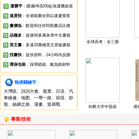
運費平
：購滿HK$200起免運費政策
速度快
：全港範圍全部以速遞發貨
書價低
：歡迎與任何同類書店比價
品種多
：超過90多萬各类中文書籍
全球高考：全三册
英文書
：多達20萬種英文原版書籍
找書快
：提供資料，24小時內反饋
環保包裝
：採用紙箱、氣泡紙材料
熱搜關鍵字
：
大灣區
、
詩詞大會
、
股票
、
日语
、
汽
車維修
、
地图
、
一帶一路
、
琼瑶
、
炒
股
、
絲綢之路
、
漫畫
、
貿易戰
剑桥大学中国庙
裘
專業/技術