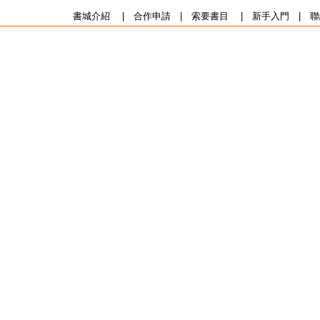
書城介紹
|
合作申請
|
索要書目
|
新手入門
|
聯