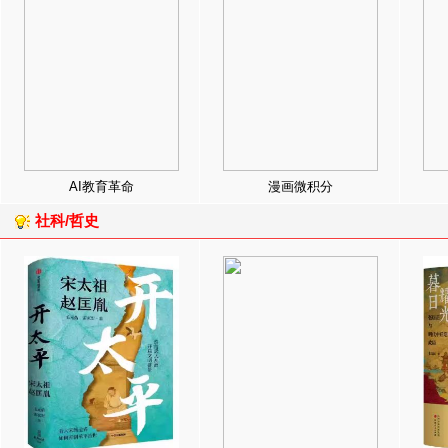
AI教育革命
漫画微积分
社科/哲史