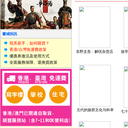
書城快訊
我系新手，如何購買？
香港/台灣免運費政策
东野圭吾：解忧杂货店
放
優惠券激活及使用方式
全面服務保障、退換貨政策
元代的族群文化与科举
七