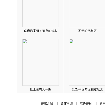
盛唐诡案组：黄泉的嫁衣
不便的便利店
世上要有天一阁
2025中国年度精短散文
書城介紹
|
合作申請
|
索要書目
|
新