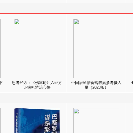
下
思考经方：《伤寒论》六经方
中国居民膳食营养素参考摄入
证病机辨治心悟
量（2023版）