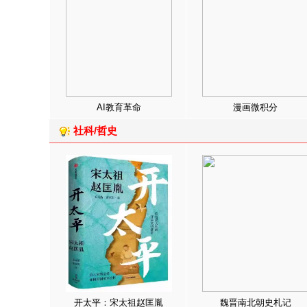
AI教育革命
漫画微积分
社科/哲史
开太平：宋太祖赵匡胤
魏晋南北朝史札记