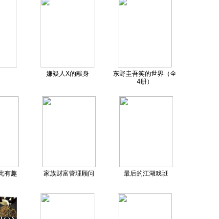
嫌疑人X的献身
东野圭吾笑的世界（全
4册）
此有趣
家族财富管理顾问
最后的江湖戏班