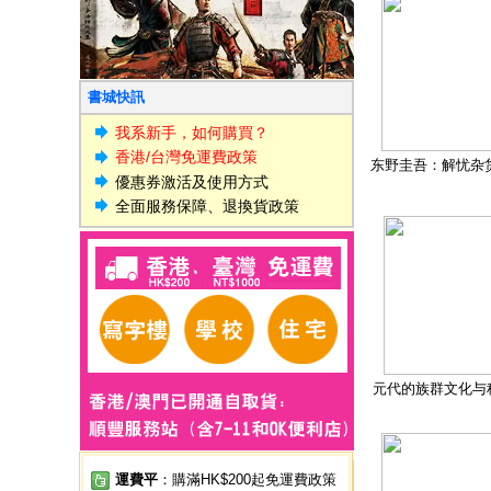
書城快訊
我系新手，如何購買？
香港/台灣免運費政策
东野圭吾：解忧杂
優惠券激活及使用方式
全面服務保障、退換貨政策
元代的族群文化与
運費平
：購滿HK$200起免運費政策