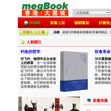
HOME
新書上架
暢銷書架
好書推
品種
：超過100萬種各類書籍/音像和精品
人氣關注
钓鱼的哲学
饮食革命
对飞钓、物理学及生命意
30天重塑
义的探索
，当一位深耕物
不良饮食习
理前沿的理论物理学家握
会普遍存在
起飞钓竿，被公式与学术
了饮食对健
会议填满的旅途，忽然长
响，帮助读
出了联结自然与内心的温
择健康的食
柔枝桠。在巴西的热带清
虚假营销的陷
流里偶遇鲜见的鳟鱼...
新書推薦