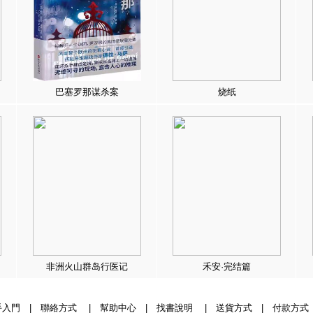
巴塞罗那谋杀案
烧纸
非洲火山群岛行医记
禾安·完结篇
手入門
|
聯絡方式
|
幫助中心
|
找書說明
|
送貨方式
|
付款方式