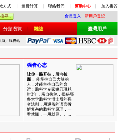
款方式
|
運費計算
|
聯絡我們
|
幫助中心
|
加入書簽
會員登入
新用戶登記
分類瀏覽
雜誌
臺灣用戶
郵局
／
服務站
强者心态
让你一路开挂，所向披
靡
， 能掌控自己大脑的
人，才能掌控自己的命
运！脑科学专家姚乃琳耗
时3年，亲自执笔，揭秘耶
鲁大学脑科学博士后的强
者法则，用通俗的语言拆
解复杂的脑科学原理，一
看就懂，一用就灵。。...