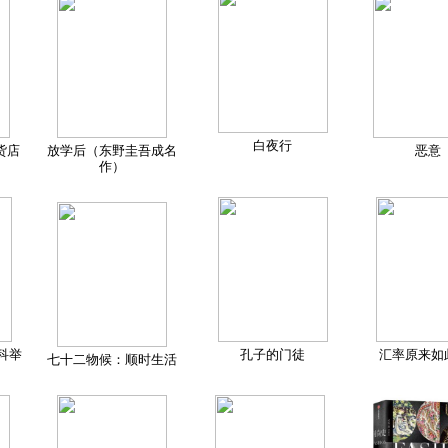
白夜行
货店
放学后（东野圭吾成名
恶意
作）
科举
孔子的门徒
汇率原来如
七十二物候：顺时生活