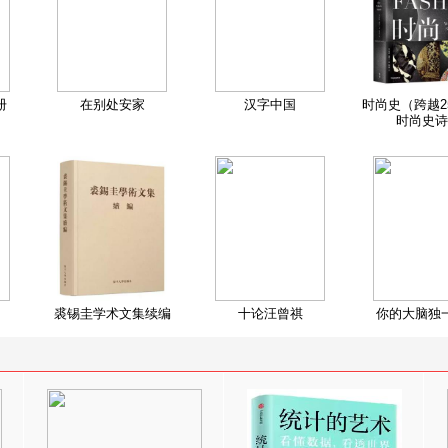
册
在别处安家
汉字中国
时尚史（跨越2
时尚史诗
裘锡圭学术文集续编
十论汪曾祺
你的大脑独