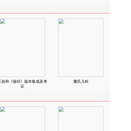
王叔和《脉经》版本集成及考
董氏儿科
证