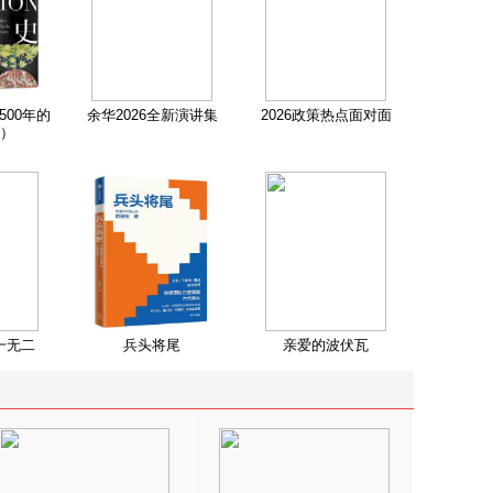
500年的
余华2026全新演讲集
2026政策热点面对面
）
一无二
兵头将尾
亲爱的波伏瓦