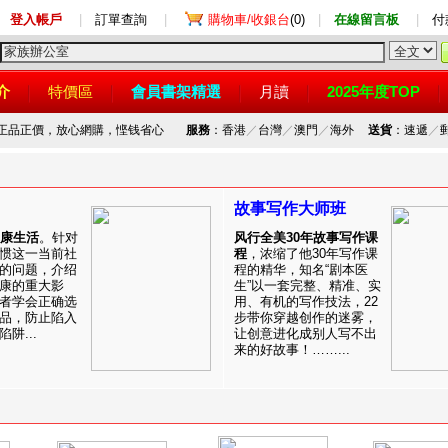
登入帳戶
|
訂單查詢
|
購物車/收銀台
(0)
|
在線留言板
|
付
介
特價區
會員書架精選
月讀
2025年度TOP
，正品正價，放心網購，悭钱省心
服務
：香港
／
台灣
／
澳門
／
海外
送貨
：速遞
／
故事写作大师班
健康生活
。针对
风行全美30年故事写作课
惯这一当前社
程
，浓缩了他30年写作课
的问题，介绍
程的精华，知名“剧本医
康的重大影
生”以一套完整、精准、实
者学会正确选
用、有机的写作技法，22
品，防止陷入
步带你穿越创作的迷雾，
阱...
让创意进化成别人写不出
来的好故事！……...