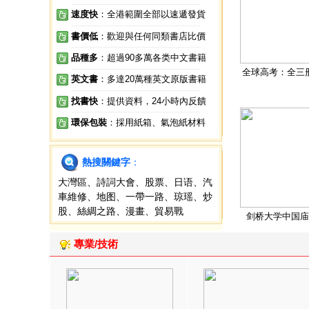
速度快
：全港範圍全部以速遞發貨
書價低
：歡迎與任何同類書店比價
品種多
：超過90多萬各类中文書籍
全球高考：全三
英文書
：多達20萬種英文原版書籍
找書快
：提供資料，24小時內反饋
環保包裝
：採用紙箱、氣泡紙材料
熱搜關鍵字
：
大灣區
、
詩詞大會
、
股票
、
日语
、
汽
車維修
、
地图
、
一帶一路
、
琼瑶
、
炒
股
、
絲綢之路
、
漫畫
、
貿易戰
剑桥大学中国庙
專業/技術