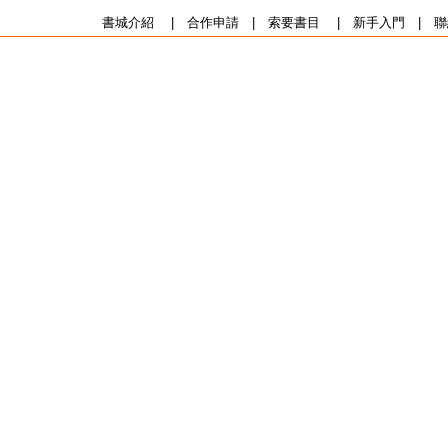
書城介紹
|
合作申請
|
索要書目
|
新手入門
|
聯