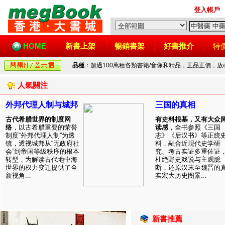
登入帳戶
HOME
新書上架
暢銷書架
好書推介
特
品種
：超過100萬種各類書籍/音像和精品，正品正價，
人氣關注
外邦代理人制与城邦
三国的真相
古代希腊世界的制度网
有史料根基，又有大众
络
，以古希腊重要的荣誉
读感
，全书参照《三国
制度“外邦代理人制”为透
志》《后汉书》等正统
镜，透视城邦从“无政府社
料，融合近现代史学研
会”到帝国等级秩序的根本
究、考古实证多重佐证
转型，为解读古代地中海
杜绝野史戏说与主观臆
世界的权力变迁提供了全
断，还原汉末至魏晋的
新视角...
实宏大历史图景...
新書推薦