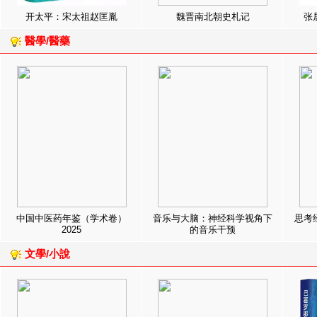
开太平：宋太祖赵匡胤
魏晋南北朝史札记
张
醫學/醫藥
中国中医药年鉴（学术卷）
音乐与大脑：神经科学视角下
思考
2025
的音乐干预
文學/小說