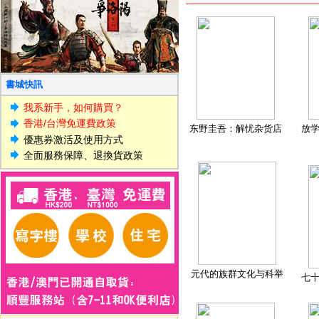
書城快訊
我系新手，如何購買？
香港/台灣免運費政策
东野圭吾：解忧杂货店
放
優惠券激活及使用方式
全面服務保障、退換貨政策
元代的族群文化与科举
七