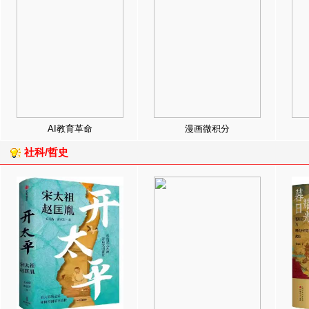
AI教育革命
漫画微积分
社科/哲史