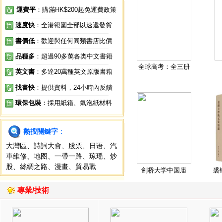
運費平
：購滿HK$200起免運費政策
速度快
：全港範圍全部以速遞發貨
書價低
：歡迎與任何同類書店比價
品種多
：超過90多萬各类中文書籍
全球高考：全三册
英文書
：多達20萬種英文原版書籍
找書快
：提供資料，24小時內反饋
環保包裝
：採用紙箱、氣泡紙材料
熱搜關鍵字
：
大灣區
、
詩詞大會
、
股票
、
日语
、
汽
車維修
、
地图
、
一帶一路
、
琼瑶
、
炒
股
、
絲綢之路
、
漫畫
、
貿易戰
剑桥大学中国庙
裘
專業/技術