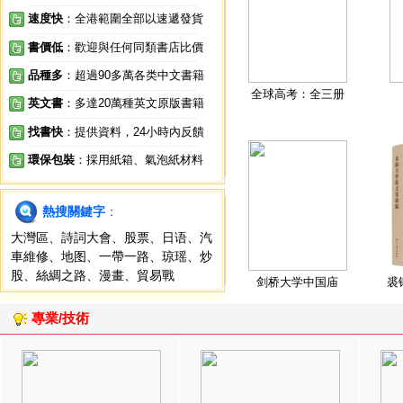
速度快
：全港範圍全部以速遞發貨
書價低
：歡迎與任何同類書店比價
品種多
：超過90多萬各类中文書籍
全球高考：全三册
英文書
：多達20萬種英文原版書籍
找書快
：提供資料，24小時內反饋
環保包裝
：採用紙箱、氣泡紙材料
熱搜關鍵字
：
大灣區
、
詩詞大會
、
股票
、
日语
、
汽
車維修
、
地图
、
一帶一路
、
琼瑶
、
炒
股
、
絲綢之路
、
漫畫
、
貿易戰
剑桥大学中国庙
裘
專業/技術