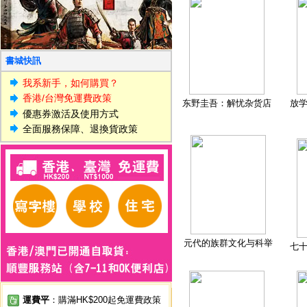
書城快訊
我系新手，如何購買？
香港/台灣免運費政策
东野圭吾：解忧杂货店
放
優惠券激活及使用方式
全面服務保障、退換貨政策
元代的族群文化与科举
七
運費平
：購滿HK$200起免運費政策