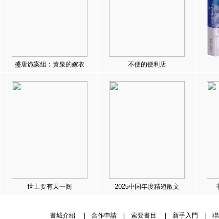
盛唐诡案组：黄泉的嫁衣
不便的便利店
世上要有天一阁
2025中国年度精短散文
書城介紹
|
合作申請
|
索要書目
|
新手入門
|
聯