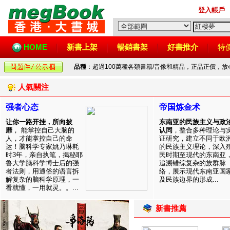
登入帳戶
HOME
新書上架
暢銷書架
好書推介
特
品種
：超過100萬種各類書籍/音像和精品，正品正價，
人氣關注
强者心态
帝国炼金术
让你一路开挂，所向披
东南亚的民族主义与政
靡
， 能掌控自己大脑的
认同
，整合多种理论与
人，才能掌控自己的命
证研究，建立不同于欧
运！脑科学专家姚乃琳耗
的民族主义理论，深入
时3年，亲自执笔，揭秘耶
民时期至现代的东南亚
鲁大学脑科学博士后的强
追溯错综复杂的族群脉
者法则，用通俗的语言拆
络，展示现代东南亚国
解复杂的脑科学原理，一
及民族边界的形成...
看就懂，一用就灵。。...
新書推薦