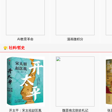
AI教育革命
漫画微积分
社科/哲史
开太平：宋太祖赵匡胤
魏晋南北朝史札记
张