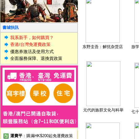
書城快訊
我系新手，如何購買？
香港/台灣免運費政策
东野圭吾：解忧杂货店
放
優惠券激活及使用方式
全面服務保障、退換貨政策
元代的族群文化与科举
七
運費平
：購滿HK$200起免運費政策