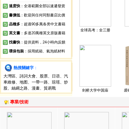
速度快
：全港範圍全部以速遞發貨
書價低
：歡迎與任何同類書店比價
品種多
：超過90多萬各类中文書籍
全球高考：全三册
英文書
：多達20萬種英文原版書籍
找書快
：提供資料，24小時內反饋
環保包裝
：採用紙箱、氣泡紙材料
熱搜關鍵字
：
大灣區
、
詩詞大會
、
股票
、
日语
、
汽
車維修
、
地图
、
一帶一路
、
琼瑶
、
炒
股
、
絲綢之路
、
漫畫
、
貿易戰
剑桥大学中国庙
裘
專業/技術