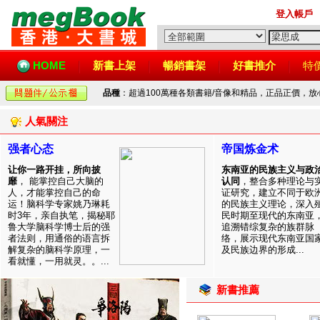
登入帳戶
HOME
新書上架
暢銷書架
好書推介
特
品種
：超過100萬種各類書籍/音像和精品，正品正價，
人氣關注
强者心态
帝国炼金术
让你一路开挂，所向披
东南亚的民族主义与政
靡
， 能掌控自己大脑的
认同
，整合多种理论与
人，才能掌控自己的命
证研究，建立不同于欧
运！脑科学专家姚乃琳耗
的民族主义理论，深入
时3年，亲自执笔，揭秘耶
民时期至现代的东南亚
鲁大学脑科学博士后的强
追溯错综复杂的族群脉
者法则，用通俗的语言拆
络，展示现代东南亚国
解复杂的脑科学原理，一
及民族边界的形成...
看就懂，一用就灵。。...
新書推薦