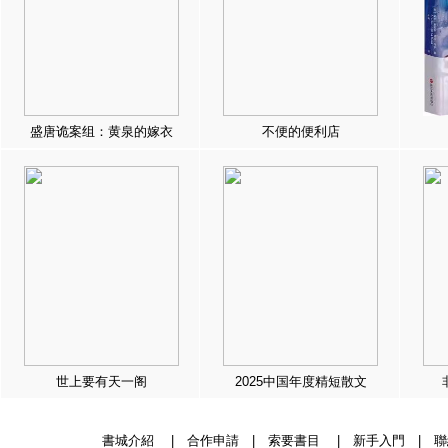
盛唐诡案组：黄泉的嫁衣
不便的便利店
世上要有天一阁
2025中国年度精短散文
書城介紹
|
合作申請
|
索要書目
|
新手入門
|
聯