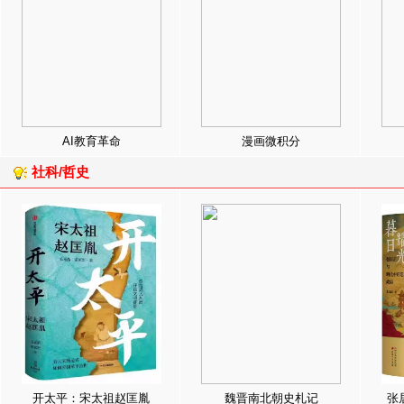
AI教育革命
漫画微积分
社科/哲史
开太平：宋太祖赵匡胤
魏晋南北朝史札记
张