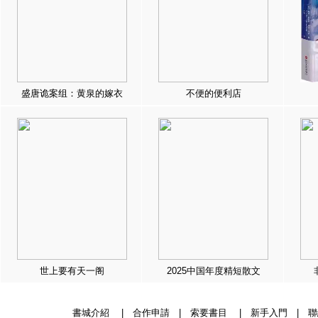
盛唐诡案组：黄泉的嫁衣
不便的便利店
世上要有天一阁
2025中国年度精短散文
書城介紹
|
合作申請
|
索要書目
|
新手入門
|
聯