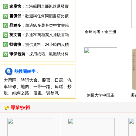
速度快
：全港範圍全部以速遞發貨
書價低
：歡迎與任何同類書店比價
品種多
：超過90多萬各类中文書籍
全球高考：全三册
英文書
：多達20萬種英文原版書籍
找書快
：提供資料，24小時內反饋
環保包裝
：採用紙箱、氣泡紙材料
熱搜關鍵字
：
大灣區
、
詩詞大會
、
股票
、
日语
、
汽
車維修
、
地图
、
一帶一路
、
琼瑶
、
炒
股
、
絲綢之路
、
漫畫
、
貿易戰
剑桥大学中国庙
裘
專業/技術