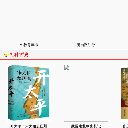
AI教育革命
漫画微积分
社科/哲史
开太平：宋太祖赵匡胤
魏晋南北朝史札记
张