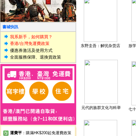
書城快訊
我系新手，如何購買？
香港/台灣免運費政策
东野圭吾：解忧杂货店
放
優惠券激活及使用方式
全面服務保障、退換貨政策
元代的族群文化与科举
七
運費平
：購滿HK$200起免運費政策