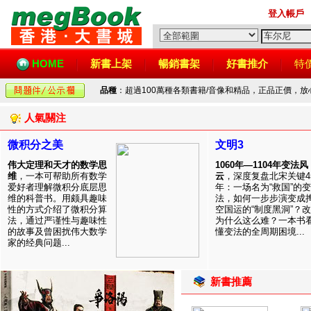
登入帳戶
HOME
新書上架
暢銷書架
好書推介
特
品種
：超過100萬種各類書籍/音像和精品，正品正價，
人氣關注
微积分之美
文明3
伟大定理和天才的数学思
1060年—1104年变法风
维
，一本可帮助所有数学
云
，深度复盘北宋关键4
爱好者理解微积分底层思
年：一场名为“救国”的变
维的科普书。用颇具趣味
法，如何一步步演变成
性的方式介绍了微积分算
空国运的“制度黑洞”？
法，通过严谨性与趣味性
为什么这么难？一本书
的故事及曾困扰伟大数学
懂变法的全周期困境...
家的经典问题...
新書推薦