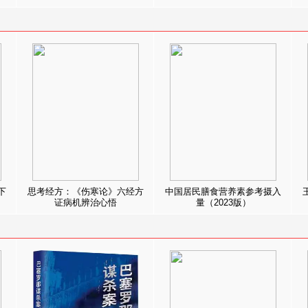
下
思考经方：《伤寒论》六经方
中国居民膳食营养素参考摄入
证病机辨治心悟
量（2023版）