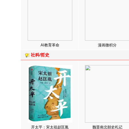
AI教育革命
漫画微积分
社科/哲史
开太平：宋太祖赵匡胤
魏晋南北朝史札记