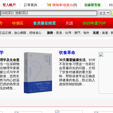
登入帳戶
|
訂單查詢
|
購物車/收銀台
(0)
|
在線留言板
|
付
介
特價區
會員書架精選
月讀
2025年度TOP
，正品正價，放心網購，悭钱省心
服務
：香港
／
台灣
／
澳門
／
海外
送貨
：速遞
／
学
饮食革命
理学及生命意
30天重塑健康生活
。针对
当一位深耕物
不良饮食习惯这一当前社
论物理学家握
会普遍存在的问题，介绍
被公式与学术
了饮食对健康的重大影
旅途，忽然长
响，帮助读者学会正确选
然与内心的温
择健康的食品，防止陷入
巴西的热带清
虚假营销的陷阱...
的鳟鱼...