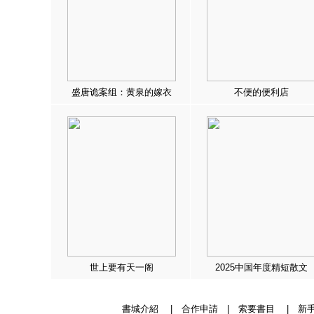
盛唐诡案组：黄泉的嫁衣
不便的便利店
世上要有天一阁
2025中国年度精短散文
書城介紹
|
合作申請
|
索要書目
|
新