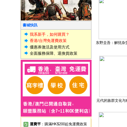
書城快訊
我系新手，如何購買？
香港/台灣免運費政策
东野圭吾：解忧杂
優惠券激活及使用方式
全面服務保障、退換貨政策
元代的族群文化与
運費平
：購滿HK$200起免運費政策