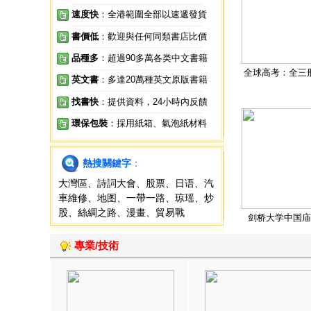
速度快
：全港範圍全部以速遞發貨
書價低
：歡迎與任何同類書店比價
品種多
：超過90多萬各类中文書籍
全球高考：全三
英文書
：多達20萬種英文原版書籍
找書快
：提供資料，24小時內反饋
環保包裝
：採用紙箱、氣泡紙材料
熱搜關鍵字
：
大灣區
、
詩詞大會
、
股票
、
日语
、
汽
車維修
、
地图
、
一帶一路
、
琼瑶
、
炒
股
、
絲綢之路
、
漫畫
、
貿易戰
剑桥大学中国庙
專業/技術