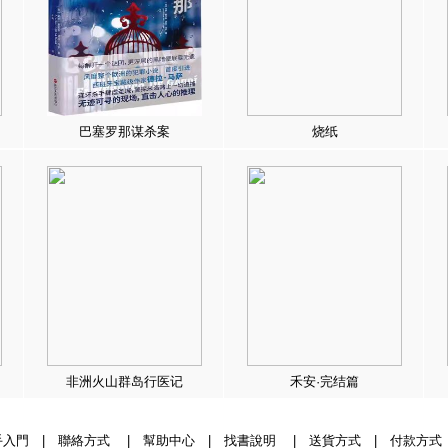
巴塞罗那谋杀案
烧纸
非洲火山群岛行医记
禾安·完结篇
手入門
|
聯絡方式
|
幫助中心
|
找書說明
|
送貨方式
|
付款方式