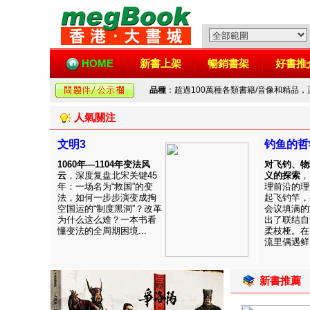
HOME
新書上架
暢銷書架
好書推
品種
：超過100萬種各類書籍/音像和精品
人氣關注
文明3
钓鱼的哲
1060年—1104年变法风
对飞钓、物
云
，深度复盘北宋关键45
义的探索
，
年：一场名为“救国”的变
理前沿的理
法，如何一步步演变成掏
起飞钓竿，
空国运的“制度黑洞”？改革
会议填满的
为什么这么难？一本书看
出了联结自
懂变法的全周期困境...
柔枝桠。在
流里偶遇鲜见
新書推薦