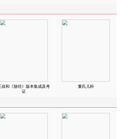
王叔和《脉经》版本集成及考
董氏儿科
证