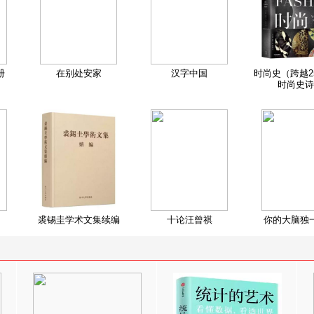
册
在别处安家
汉字中国
时尚史（跨越2
时尚史诗
裘锡圭学术文集续编
十论汪曾祺
你的大脑独