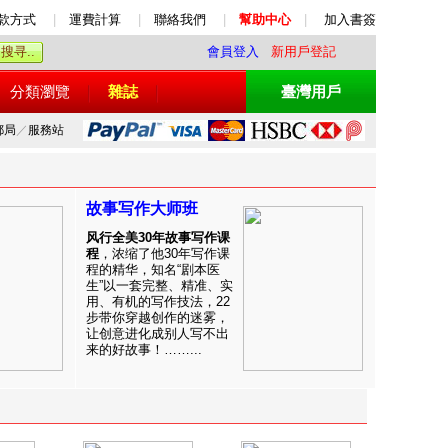
款方式
|
運費計算
|
聯絡我們
|
幫助中心
|
加入書簽
會員登入
新用戶登記
分類瀏覽
雜誌
臺灣用戶
郵局
／
服務站
故事写作大师班
风行全美30年故事写作课
程
，浓缩了他30年写作课
程的精华，知名“剧本医
生”以一套完整、精准、实
用、有机的写作技法，22
步带你穿越创作的迷雾，
让创意进化成别人写不出
来的好故事！……...