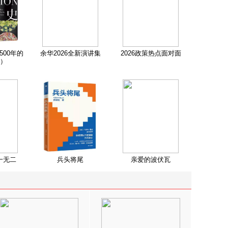
500年的
余华2026全新演讲集
2026政策热点面对面
）
一无二
兵头将尾
亲爱的波伏瓦