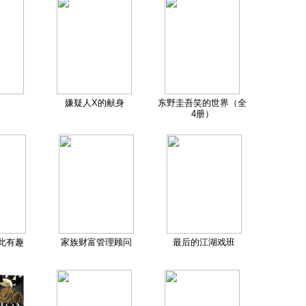
嫌疑人X的献身
东野圭吾笑的世界（全
4册）
此有趣
家族财富管理顾问
最后的江湖戏班