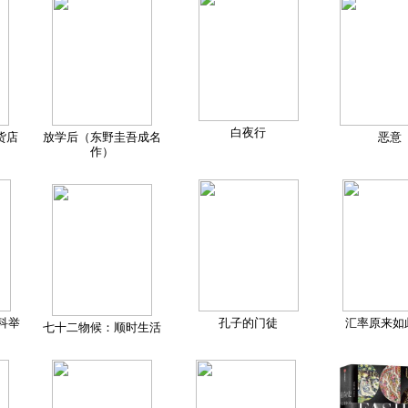
白夜行
货店
放学后（东野圭吾成名
恶意
作）
科举
孔子的门徒
汇率原来如
七十二物候：顺时生活