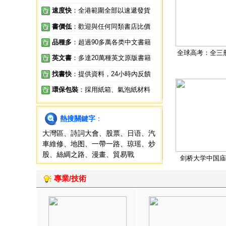
速度快
：全港範圍全部以速遞發貨
書價低
：歡迎與任何同類書店比價
品種多
：超過90多萬各类中文書籍
全球高考：全三
英文書
：多達20萬種英文原版書籍
找書快
：提供資料，24小時內反饋
環保包裝
：採用紙箱、氣泡紙材料
熱搜關鍵字
：
大灣區
、
詩詞大會
、
股票
、
日语
、
汽
車維修
、
地图
、
一帶一路
、
琼瑶
、
炒
股
、
絲綢之路
、
漫畫
、
貿易戰
剑桥大学中国庙
專業/技術