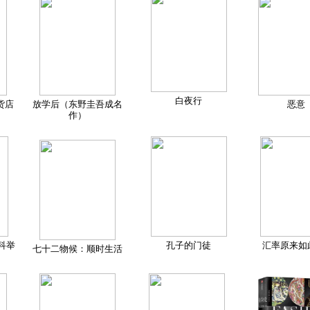
白夜行
货店
放学后（东野圭吾成名
恶意
作）
科举
孔子的门徒
汇率原来如
七十二物候：顺时生活