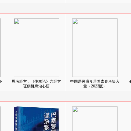
下
思考经方：《伤寒论》六经方
中国居民膳食营养素参考摄入
证病机辨治心悟
量（2023版）