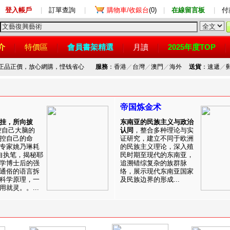
登入帳戶
|
訂單查詢
|
購物車/收銀台
(0)
|
在線留言板
|
付
介
特價區
會員書架精選
月讀
2025年度TOP
，正品正價，放心網購，悭钱省心
服務
：香港
／
台灣
／
澳門
／
海外
送貨
：速遞
／
帝国炼金术
挂，所向披
东南亚的民族主义与政治
控自己大脑的
认同
，整合多种理论与实
控自己的命
证研究，建立不同于欧洲
专家姚乃琳耗
的民族主义理论，深入殖
自执笔，揭秘耶
民时期至现代的东南亚，
学博士后的强
追溯错综复杂的族群脉
通俗的语言拆
络，展示现代东南亚国家
科学原理，一
及民族边界的形成...
就灵。。...