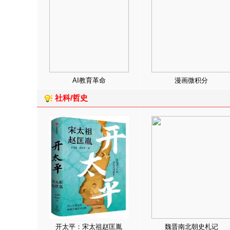
AI教育革命
漫画微积分
社科/哲史
开太平：宋太祖赵匡胤
魏晋南北朝史札记