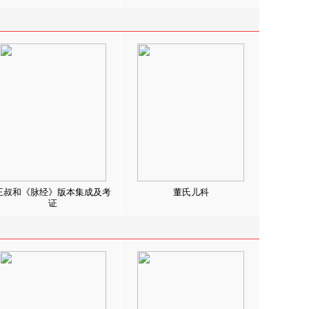
王叔和《脉经》版本集成及考
董氏儿科
证