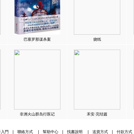
巴塞罗那谋杀案
烧纸
非洲火山群岛行医记
禾安·完结篇
手入門
|
聯絡方式
|
幫助中心
|
找書說明
|
送貨方式
|
付款方式