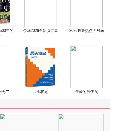
500年的
余华2026全新演讲集
2026政策热点面对面
）
一无二
兵头将尾
亲爱的波伏瓦