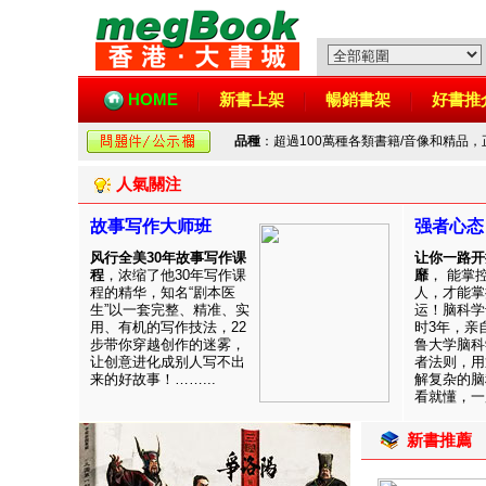
HOME
新書上架
暢銷書架
好書推
品種
：超過100萬種各類書籍/音像和精品
人氣關注
故事写作大师班
强者心态
风行全美30年故事写作课
让你一路开
程
，浓缩了他30年写作课
靡
， 能掌
程的精华，知名“剧本医
人，才能掌
生”以一套完整、精准、实
运！脑科学
用、有机的写作技法，22
时3年，亲
步带你穿越创作的迷雾，
鲁大学脑科
让创意进化成别人写不出
者法则，用
来的好故事！……...
解复杂的脑
看就懂，一用
新書推薦