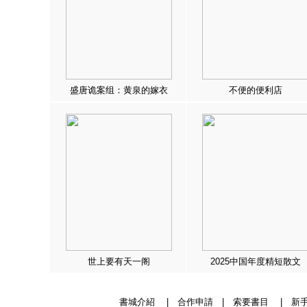
盛唐诡案组：黄泉的嫁衣
不便的便利店
世上要有天一阁
2025中国年度精短散文
書城介紹
|
合作申請
|
索要書目
|
新