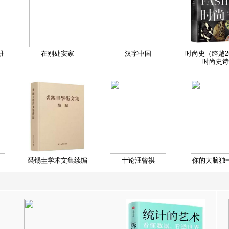
册
在别处安家
汉字中国
时尚史（跨越2
时尚史诗
裘锡圭学术文集续编
十论汪曾祺
你的大脑独