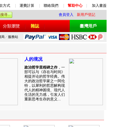
款方式
|
運費計算
|
聯絡我們
|
幫助中心
|
加入書簽
會員登入
新用戶登記
分類瀏覽
雜誌
臺灣用戶
郵局
／
服務站
人的境况
政治哲学里程碑之作
，一
部可以与《存在与时间》
相提并论的哲学经典。伟
大的政治哲学家之一阿伦
特，以犀利的哲思解构现
代人的精神困境、现代人
生活的无力感，引发人们
重新思考生存的意义...