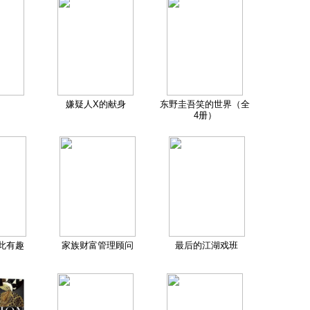
嫌疑人X的献身
东野圭吾笑的世界（全
4册）
此有趣
家族财富管理顾问
最后的江湖戏班