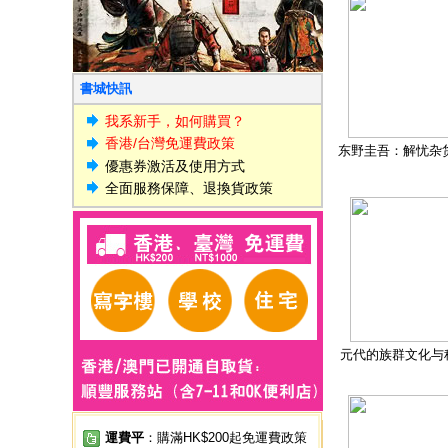
書城快訊
我系新手，如何購買？
香港/台灣免運費政策
东野圭吾：解忧杂
優惠券激活及使用方式
全面服務保障、退換貨政策
元代的族群文化与
運費平
：購滿HK$200起免運費政策