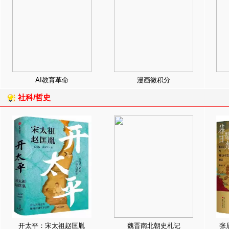
AI教育革命
漫画微积分
社科/哲史
开太平：宋太祖赵匡胤
魏晋南北朝史札记
张