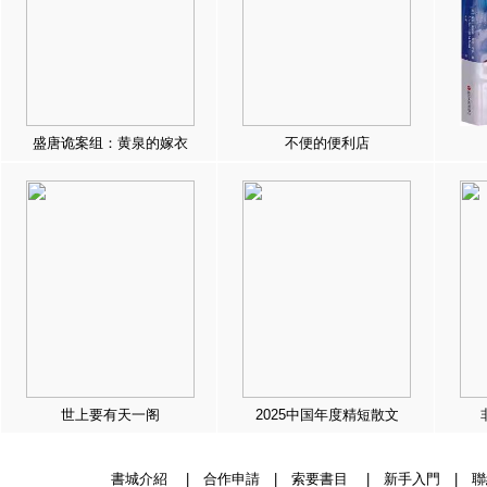
盛唐诡案组：黄泉的嫁衣
不便的便利店
世上要有天一阁
2025中国年度精短散文
書城介紹
|
合作申請
|
索要書目
|
新手入門
|
聯