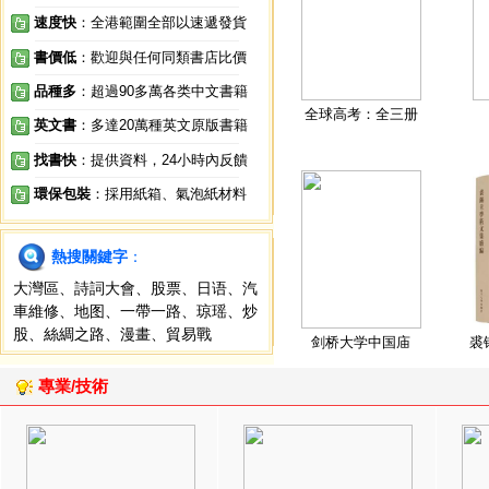
速度快
：全港範圍全部以速遞發貨
書價低
：歡迎與任何同類書店比價
品種多
：超過90多萬各类中文書籍
全球高考：全三册
英文書
：多達20萬種英文原版書籍
找書快
：提供資料，24小時內反饋
環保包裝
：採用紙箱、氣泡紙材料
熱搜關鍵字
：
大灣區
、
詩詞大會
、
股票
、
日语
、
汽
車維修
、
地图
、
一帶一路
、
琼瑶
、
炒
股
、
絲綢之路
、
漫畫
、
貿易戰
剑桥大学中国庙
裘
專業/技術