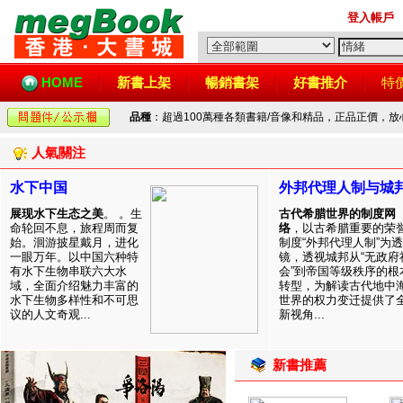
登入帳戶
HOME
新書上架
暢銷書架
好書推介
特
品種
：超過100萬種各類書籍/音像和精品，正品正價，
人氣關注
水下中国
外邦代理人制与城
展现水下生态之美
。 。生
古代希腊世界的制度网
命轮回不息，旅程周而复
络
，以古希腊重要的荣
始。洄游披星戴月，进化
制度“外邦代理人制”为透
一眼万年。以中国六种特
镜，透视城邦从“无政府
有水下生物串联六大水
会”到帝国等级秩序的根
域，全面介绍魅力丰富的
转型，为解读古代地中
水下生物多样性和不可思
世界的权力变迁提供了
议的人文奇观...
新视角...
新書推薦