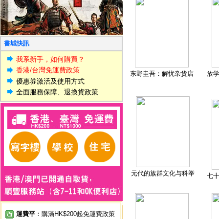
書城快訊
我系新手，如何購買？
香港/台灣免運費政策
东野圭吾：解忧杂货店
放
優惠券激活及使用方式
全面服務保障、退換貨政策
元代的族群文化与科举
七
運費平
：購滿HK$200起免運費政策