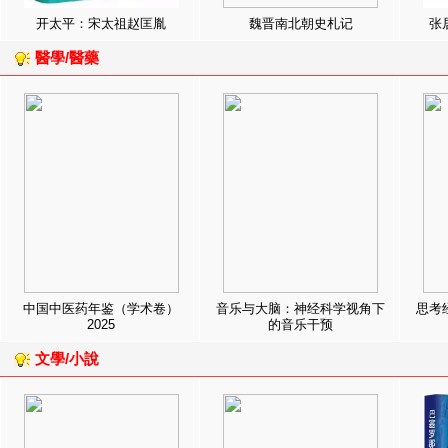
开太平：宋太祖赵匡胤
魏晋南北朝史札记
张
醫學/醫藥
中国中医药年鉴（学术卷）
音乐与大脑：神经科学视角下
思考
2025
的音乐干预
文學/小說