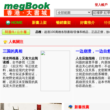
登入帳戶
HOME
新書上架
暢銷書架
好書推介
特
品種
：超過100萬種各類書籍/音像和精品，正品正價，
人氣關注
三国的真相
一边崩溃，一边自
有史料根基，又有大众阅
人生应急指南
， 日常情
读感
，全书参照《三国
问题的速查手册，向朋
志》《后汉书》等正统史
表达关心的礼物书：不
料，融合近现代史学研
安慰人没关系，史密斯
究、考古实证多重佐证，
士就是你的治愈系嘴替
杜绝野史戏说与主观臆
耐死型人格修炼指南：
断，还原汉末至魏晋的真
易崩溃没关系，这本书
实宏大历史图景...
你容易自愈...
新書推薦