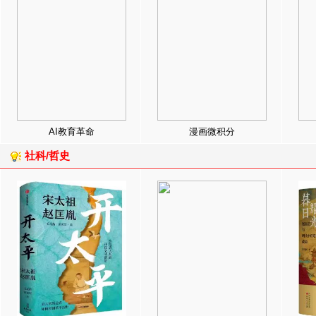
AI教育革命
漫画微积分
社科/哲史