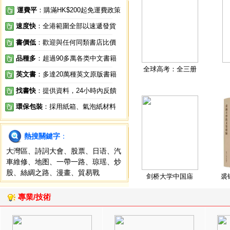
運費平
：購滿HK$200起免運費政策
速度快
：全港範圍全部以速遞發貨
書價低
：歡迎與任何同類書店比價
品種多
：超過90多萬各类中文書籍
全球高考：全三册
英文書
：多達20萬種英文原版書籍
找書快
：提供資料，24小時內反饋
環保包裝
：採用紙箱、氣泡紙材料
熱搜關鍵字
：
大灣區
、
詩詞大會
、
股票
、
日语
、
汽
車維修
、
地图
、
一帶一路
、
琼瑶
、
炒
股
、
絲綢之路
、
漫畫
、
貿易戰
剑桥大学中国庙
裘
專業/技術