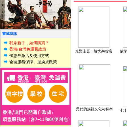
書城快訊
我系新手，如何購買？
香港/台灣免運費政策
东野圭吾：解忧杂货店
放
優惠券激活及使用方式
全面服務保障、退換貨政策
元代的族群文化与科举
七