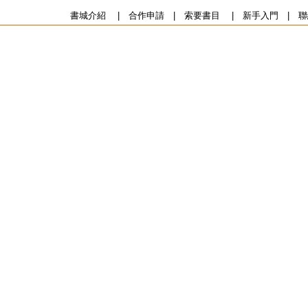
書城介紹
|
合作申請
|
索要書目
|
新手入門
|
聯