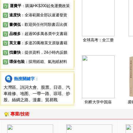
運費平
：購滿HK$200起免運費政策
速度快
：全港範圍全部以速遞發貨
書價低
：歡迎與任何同類書店比價
品種多
：超過90多萬各类中文書籍
全球高考：全三册
英文書
：多達20萬種英文原版書籍
找書快
：提供資料，24小時內反饋
環保包裝
：採用紙箱、氣泡紙材料
熱搜關鍵字
：
大灣區
、
詩詞大會
、
股票
、
日语
、
汽
車維修
、
地图
、
一帶一路
、
琼瑶
、
炒
股
、
絲綢之路
、
漫畫
、
貿易戰
剑桥大学中国庙
裘
專業/技術