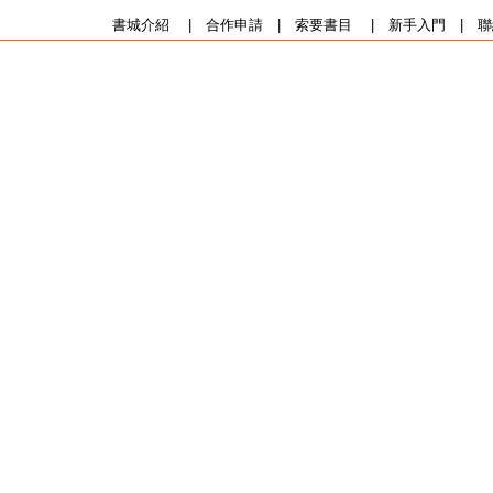
書城介紹
|
合作申請
|
索要書目
|
新手入門
|
聯