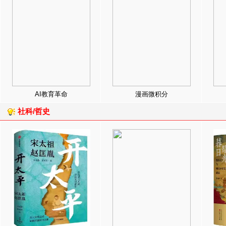
AI教育革命
漫画微积分
社科/哲史