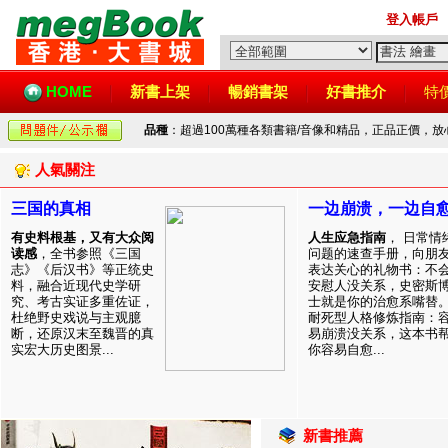
登入帳戶
HOME
新書上架
暢銷書架
好書推介
特
品種
：超過100萬種各類書籍/音像和精品，正品正價，
人氣關注
三国的真相
一边崩溃，一边自
有史料根基，又有大众阅
人生应急指南
， 日常情
读感
，全书参照《三国
问题的速查手册，向朋
志》《后汉书》等正统史
表达关心的礼物书：不
料，融合近现代史学研
安慰人没关系，史密斯
究、考古实证多重佐证，
士就是你的治愈系嘴替
杜绝野史戏说与主观臆
耐死型人格修炼指南：
断，还原汉末至魏晋的真
易崩溃没关系，这本书
实宏大历史图景...
你容易自愈...
新書推薦