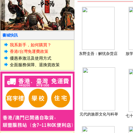
書城快訊
我系新手，如何購買？
香港/台灣免運費政策
东野圭吾：解忧杂货店
放
優惠券激活及使用方式
全面服務保障、退換貨政策
元代的族群文化与科举
七