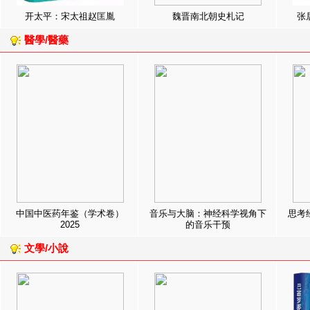
开太平：宋太祖赵匡胤
魏晋南北朝史札记
张
醫學/醫藥
中国中医药年鉴（学术卷）
音乐与大脑：神经科学视角下
思考
2025
的音乐干预
文學/小說