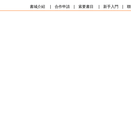
書城介紹
|
合作申請
|
索要書目
|
新手入門
|
聯