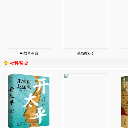
AI教育革命
漫画微积分
社科/哲史