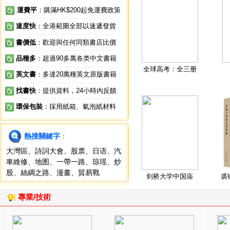
運費平
：購滿HK$200起免運費政策
速度快
：全港範圍全部以速遞發貨
書價低
：歡迎與任何同類書店比價
品種多
：超過90多萬各类中文書籍
全球高考：全三册
英文書
：多達20萬種英文原版書籍
找書快
：提供資料，24小時內反饋
環保包裝
：採用紙箱、氣泡紙材料
熱搜關鍵字
：
大灣區
、
詩詞大會
、
股票
、
日语
、
汽
車維修
、
地图
、
一帶一路
、
琼瑶
、
炒
股
、
絲綢之路
、
漫畫
、
貿易戰
剑桥大学中国庙
裘
專業/技術