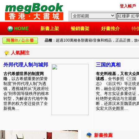
登入帳戶
HOME
新書上架
暢銷書架
好書推介
特
品種
：超過100萬種各類書籍/音像和精品，正品正價，
人氣關注
外邦代理人制与城邦
三国的真相
古代希腊世界的制度网
有史料根基，又有大众
络
，以古希腊重要的荣誉
读感
，全书参照《三国
制度“外邦代理人制”为透
志》《后汉书》等正统
镜，透视城邦从“无政府社
料，融合近现代史学研
会”到帝国等级秩序的根本
究、考古实证多重佐证
转型，为解读古代地中海
杜绝野史戏说与主观臆
世界的权力变迁提供了全
断，还原汉末至魏晋的
新视角...
实宏大历史图景...
新書推薦