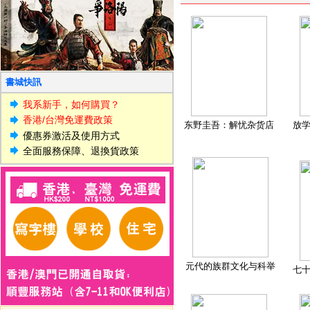
書城快訊
我系新手，如何購買？
香港/台灣免運費政策
东野圭吾：解忧杂货店
放
優惠券激活及使用方式
全面服務保障、退換貨政策
元代的族群文化与科举
七