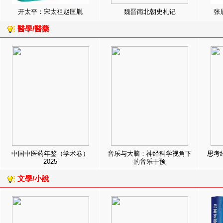
开太平：宋太祖赵匡胤
魏晋南北朝史札记
张
醫學/醫藥
中国中医药年鉴（学术卷）
音乐与大脑：神经科学视角下
思考
2025
的音乐干预
文學/小說