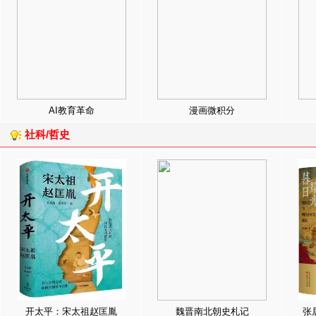
AI教育革命
漫画微积分
社科/哲史
开太平：宋太祖赵匡胤
魏晋南北朝史札记
张