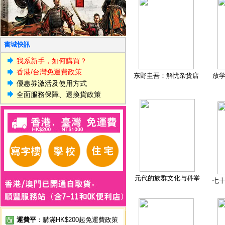
書城快訊
我系新手，如何購買？
香港/台灣免運費政策
东野圭吾：解忧杂货店
放
優惠券激活及使用方式
全面服務保障、退換貨政策
元代的族群文化与科举
七
運費平
：購滿HK$200起免運費政策