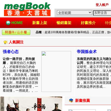
登入帳戶
HOME
新書上架
暢銷書架
好書推介
特
品種
：超過100萬種各類書籍/音像和精品，正品正價，
人氣關注
强者心态
帝国炼金术
让你一路开挂，所向披
东南亚的民族主义与政
靡
， 能掌控自己大脑的
认同
，整合多种理论与
人，才能掌控自己的命
证研究，建立不同于欧
运！脑科学专家姚乃琳耗
的民族主义理论，深入
时3年，亲自执笔，揭秘耶
民时期至现代的东南亚
鲁大学脑科学博士后的强
追溯错综复杂的族群脉
者法则，用通俗的语言拆
络，展示现代东南亚国
解复杂的脑科学原理，一
及民族边界的形成...
看就懂，一用就灵。。...
新書推薦