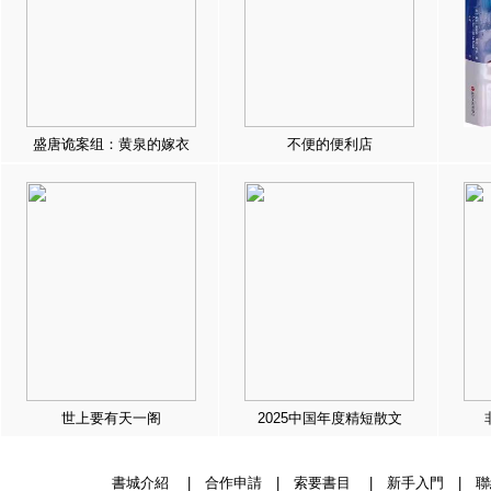
盛唐诡案组：黄泉的嫁衣
不便的便利店
世上要有天一阁
2025中国年度精短散文
書城介紹
|
合作申請
|
索要書目
|
新手入門
|
聯