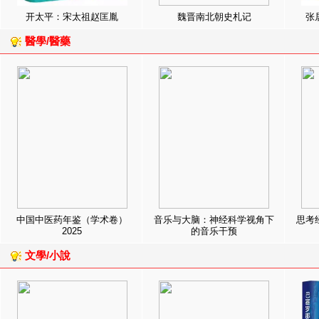
开太平：宋太祖赵匡胤
魏晋南北朝史札记
张
醫學/醫藥
中国中医药年鉴（学术卷）
音乐与大脑：神经科学视角下
思考
2025
的音乐干预
文學/小說