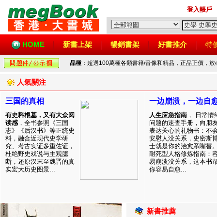
登入帳戶
HOME
新書上架
暢銷書架
好書推介
特
品種
：超過100萬種各類書籍/音像和精品，正品正價，
人氣關注
三国的真相
一边崩溃，一边自
有史料根基，又有大众阅
人生应急指南
， 日常情
读感
，全书参照《三国
问题的速查手册，向朋
志》《后汉书》等正统史
表达关心的礼物书：不
料，融合近现代史学研
安慰人没关系，史密斯
究、考古实证多重佐证，
士就是你的治愈系嘴替
杜绝野史戏说与主观臆
耐死型人格修炼指南：
断，还原汉末至魏晋的真
易崩溃没关系，这本书
实宏大历史图景...
你容易自愈...
新書推薦