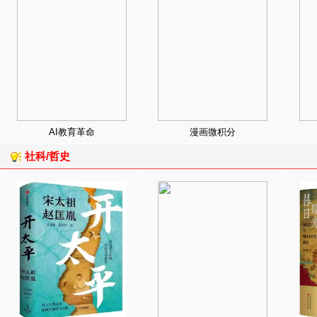
AI教育革命
漫画微积分
社科/哲史