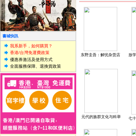
書城快訊
我系新手，如何購買？
香港/台灣免運費政策
东野圭吾：解忧杂货店
放
優惠券激活及使用方式
全面服務保障、退換貨政策
元代的族群文化与科举
七