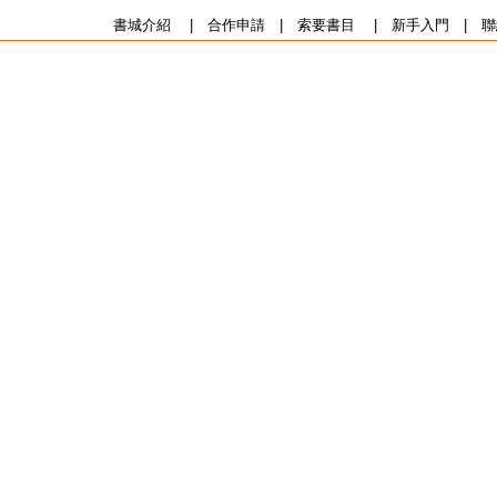
書城介紹
|
合作申請
|
索要書目
|
新手入門
|
聯