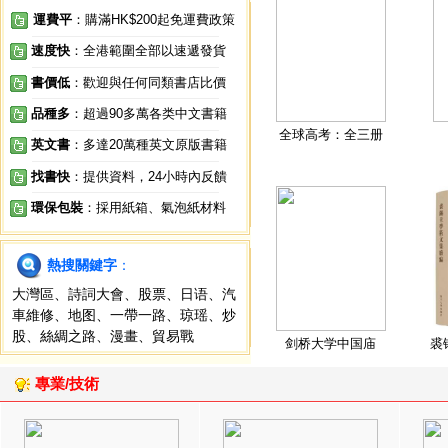
運費平
：購滿HK$200起免運費政策
速度快
：全港範圍全部以速遞發貨
書價低
：歡迎與任何同類書店比價
品種多
：超過90多萬各类中文書籍
全球高考：全三册
英文書
：多達20萬種英文原版書籍
找書快
：提供資料，24小時內反饋
環保包裝
：採用紙箱、氣泡紙材料
熱搜關鍵字
：
大灣區
、
詩詞大會
、
股票
、
日语
、
汽
車維修
、
地图
、
一帶一路
、
琼瑶
、
炒
股
、
絲綢之路
、
漫畫
、
貿易戰
剑桥大学中国庙
裘
專業/技術