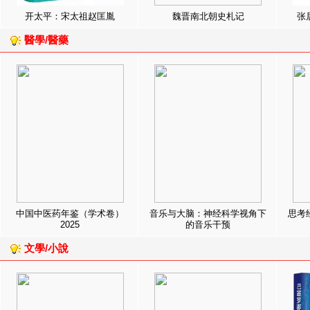
开太平：宋太祖赵匡胤
魏晋南北朝史札记
张
醫學/醫藥
中国中医药年鉴（学术卷）
音乐与大脑：神经科学视角下
思考
2025
的音乐干预
文學/小說