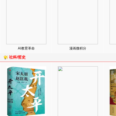
AI教育革命
漫画微积分
社科/哲史