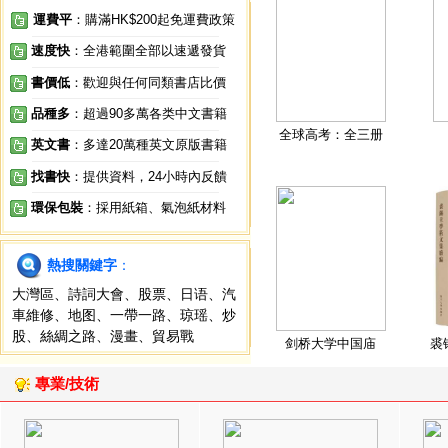
運費平
：購滿HK$200起免運費政策
速度快
：全港範圍全部以速遞發貨
書價低
：歡迎與任何同類書店比價
品種多
：超過90多萬各类中文書籍
全球高考：全三册
英文書
：多達20萬種英文原版書籍
找書快
：提供資料，24小時內反饋
環保包裝
：採用紙箱、氣泡紙材料
熱搜關鍵字
：
大灣區
、
詩詞大會
、
股票
、
日语
、
汽
車維修
、
地图
、
一帶一路
、
琼瑶
、
炒
股
、
絲綢之路
、
漫畫
、
貿易戰
剑桥大学中国庙
裘
專業/技術