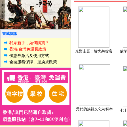
書城快訊
我系新手，如何購買？
香港/台灣免運費政策
东野圭吾：解忧杂货店
放
優惠券激活及使用方式
全面服務保障、退換貨政策
元代的族群文化与科举
七