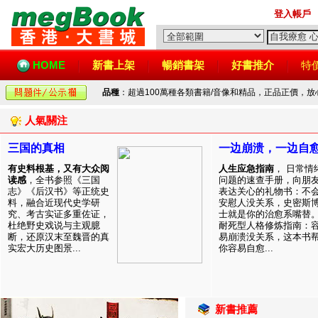
登入帳戶
HOME
新書上架
暢銷書架
好書推介
特
品種
：超過100萬種各類書籍/音像和精品，正品正價，
人氣關注
三国的真相
一边崩溃，一边自
有史料根基，又有大众阅
人生应急指南
， 日常情
读感
，全书参照《三国
问题的速查手册，向朋
志》《后汉书》等正统史
表达关心的礼物书：不
料，融合近现代史学研
安慰人没关系，史密斯
究、考古实证多重佐证，
士就是你的治愈系嘴替
杜绝野史戏说与主观臆
耐死型人格修炼指南：
断，还原汉末至魏晋的真
易崩溃没关系，这本书
实宏大历史图景...
你容易自愈...
新書推薦