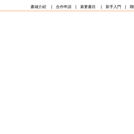
書城介紹
|
合作申請
|
索要書目
|
新手入門
|
聯