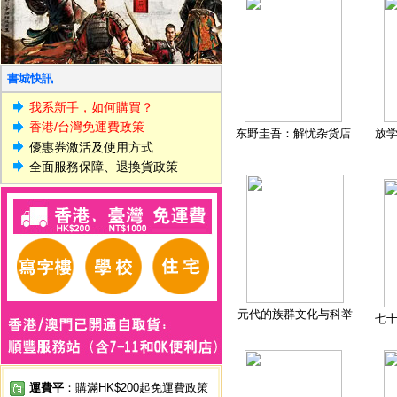
書城快訊
我系新手，如何購買？
香港/台灣免運費政策
东野圭吾：解忧杂货店
放
優惠券激活及使用方式
全面服務保障、退換貨政策
元代的族群文化与科举
七
運費平
：購滿HK$200起免運費政策