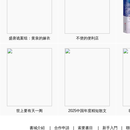
盛唐诡案组：黄泉的嫁衣
不便的便利店
世上要有天一阁
2025中国年度精短散文
書城介紹
|
合作申請
|
索要書目
|
新手入門
|
聯