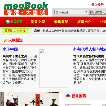
登入帳戶
HOME
新書上架
暢銷書架
好書推介
特
品種
：超過100萬種各類書籍/音像和精品，正品正價，
人氣關注
水下中国
外邦代理人制与城
展现水下生态之美
。 。生
古代希腊世界的制度网
命轮回不息，旅程周而复
络
，以古希腊重要的荣
始。洄游披星戴月，进化
制度“外邦代理人制”为透
一眼万年。以中国六种特
镜，透视城邦从“无政府
有水下生物串联六大水
会”到帝国等级秩序的根
域，全面介绍魅力丰富的
转型，为解读古代地中
水下生物多样性和不可思
世界的权力变迁提供了
议的人文奇观...
新视角...
新書推薦