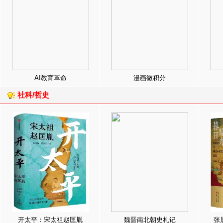
AI教育革命
漫画微积分
社科/哲史
开太平：宋太祖赵匡胤
魏晋南北朝史札记
张