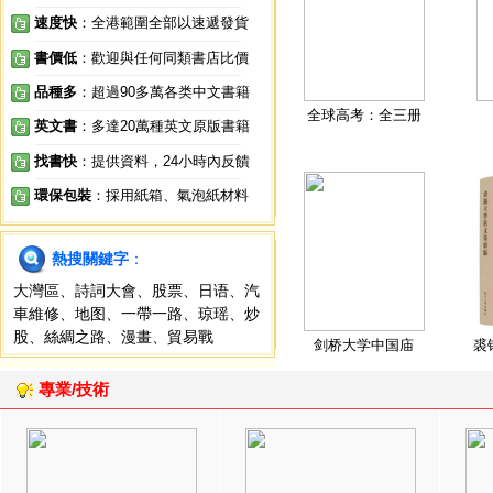
速度快
：全港範圍全部以速遞發貨
書價低
：歡迎與任何同類書店比價
品種多
：超過90多萬各类中文書籍
全球高考：全三册
英文書
：多達20萬種英文原版書籍
找書快
：提供資料，24小時內反饋
環保包裝
：採用紙箱、氣泡紙材料
熱搜關鍵字
：
大灣區
、
詩詞大會
、
股票
、
日语
、
汽
車維修
、
地图
、
一帶一路
、
琼瑶
、
炒
股
、
絲綢之路
、
漫畫
、
貿易戰
剑桥大学中国庙
裘
專業/技術