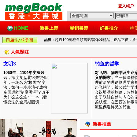
登入帳戶
HOME
新書上架
暢銷書架
好書推介
特
品種
：超過100萬種各類書籍/音像和精品，正品正價，
人氣關注
文明3
钓鱼的哲学
1060年—1104年变法风
对飞钓、物理学及生命
云
，深度复盘北宋关键45
义的探索
，当一位深耕
年：一场名为“救国”的变
理前沿的理论物理学家
法，如何一步步演变成掏
起飞钓竿，被公式与学
空国运的“制度黑洞”？改革
会议填满的旅途，忽然
为什么这么难？一本书看
出了联结自然与内心的
懂变法的全周期困境...
柔枝桠。在巴西的热带
流里偶遇鲜见的鳟鱼...
新書推薦