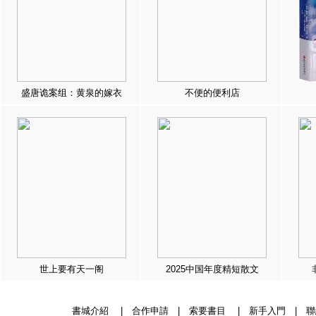
盛唐诡案组：黄泉的嫁衣
不便的便利店
世上要有天一阁
2025中国年度精短散文
書城介紹
|
合作申請
|
索要書目
|
新手入門
|
聯