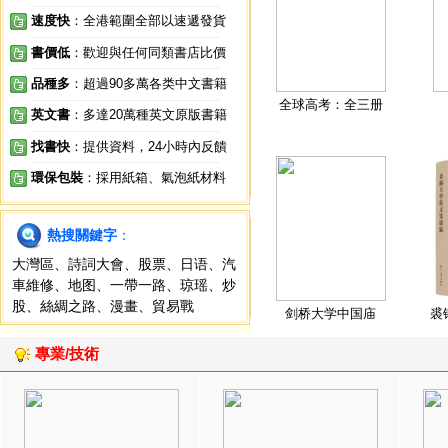
速度快
：全港範圍全部以速遞發貨
書價低
：歡迎與任何同類書店比價
品種多
：超過90多萬各类中文書籍
全球高考：全三册
英文書
：多達20萬種英文原版書籍
找書快
：提供資料，24小時內反饋
環保包裝
：採用紙箱、氣泡紙材料
熱搜關鍵字
：
大灣區
、
詩詞大會
、
股票
、
日语
、
汽
車維修
、
地图
、
一帶一路
、
琼瑶
、
炒
股
、
絲綢之路
、
漫畫
、
貿易戰
剑桥大学中国庙
裘
專業/技術