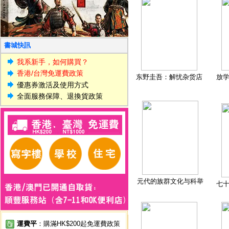
書城快訊
我系新手，如何購買？
香港/台灣免運費政策
东野圭吾：解忧杂货店
放
優惠券激活及使用方式
全面服務保障、退換貨政策
元代的族群文化与科举
七
運費平
：購滿HK$200起免運費政策