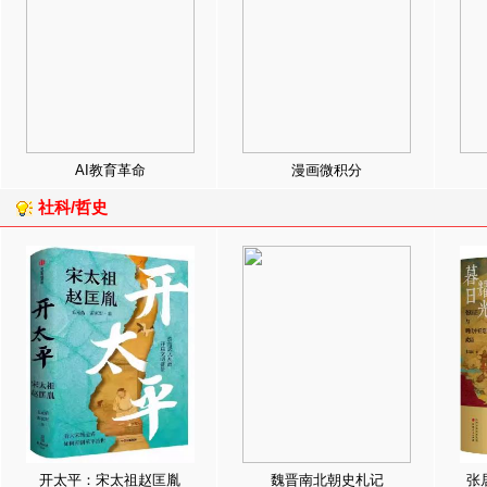
AI教育革命
漫画微积分
社科/哲史
开太平：宋太祖赵匡胤
魏晋南北朝史札记
张