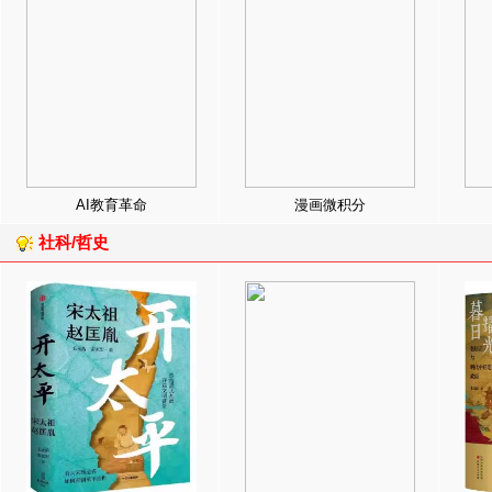
AI教育革命
漫画微积分
社科/哲史