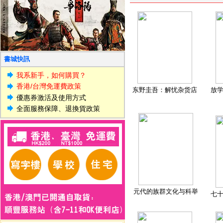
書城快訊
我系新手，如何購買？
香港/台灣免運費政策
东野圭吾：解忧杂货店
放
優惠券激活及使用方式
全面服務保障、退換貨政策
元代的族群文化与科举
七