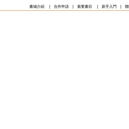
書城介紹
|
合作申請
|
索要書目
|
新手入門
|
聯