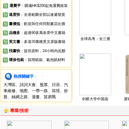
運費平
：購滿HK$200起免運費政策
速度快
：全港範圍全部以速遞發貨
書價低
：歡迎與任何同類書店比價
品種多
：超過90多萬各类中文書籍
全球高考：全三册
英文書
：多達20萬種英文原版書籍
找書快
：提供資料，24小時內反饋
環保包裝
：採用紙箱、氣泡紙材料
熱搜關鍵字
：
大灣區
、
詩詞大會
、
股票
、
日语
、
汽
車維修
、
地图
、
一帶一路
、
琼瑶
、
炒
股
、
絲綢之路
、
漫畫
、
貿易戰
剑桥大学中国庙
裘
專業/技術