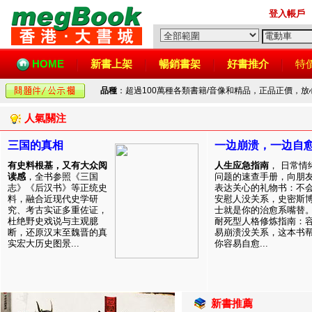
登入帳戶
HOME
新書上架
暢銷書架
好書推介
特
品種
：超過100萬種各類書籍/音像和精品，正品正價，
人氣關注
三国的真相
一边崩溃，一边自
有史料根基，又有大众阅
人生应急指南
， 日常情
读感
，全书参照《三国
问题的速查手册，向朋
志》《后汉书》等正统史
表达关心的礼物书：不
料，融合近现代史学研
安慰人没关系，史密斯
究、考古实证多重佐证，
士就是你的治愈系嘴替
杜绝野史戏说与主观臆
耐死型人格修炼指南：
断，还原汉末至魏晋的真
易崩溃没关系，这本书
实宏大历史图景...
你容易自愈...
新書推薦