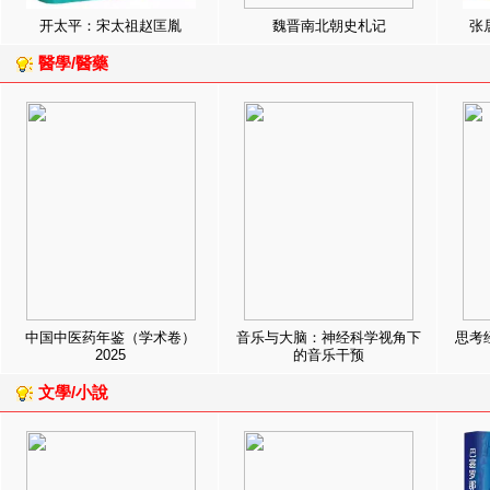
开太平：宋太祖赵匡胤
魏晋南北朝史札记
张
醫學/醫藥
中国中医药年鉴（学术卷）
音乐与大脑：神经科学视角下
思考
2025
的音乐干预
文學/小說