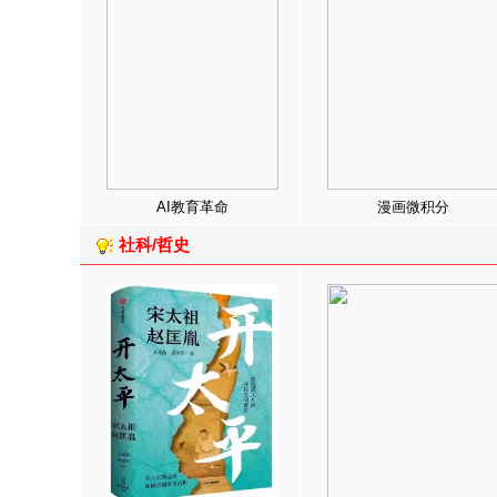
AI教育革命
漫画微积分
社科/哲史