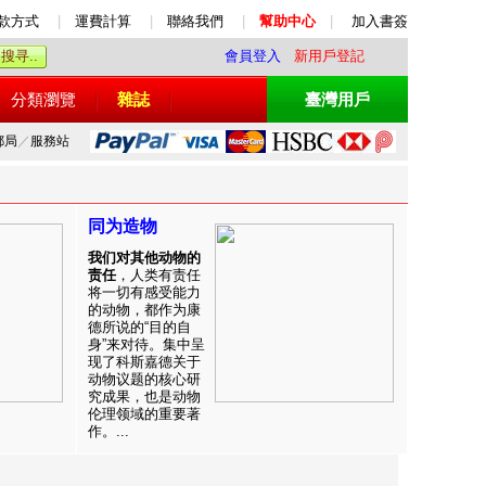
款方式
|
運費計算
|
聯絡我們
|
幫助中心
|
加入書簽
會員登入
新用戶登記
分類瀏覽
雜誌
臺灣用戶
郵局
／
服務站
同为造物
我们对其他动物的
责任
，人类有责任
将一切有感受能力
的动物，都作为康
德所说的“目的自
身”来对待。集中呈
现了科斯嘉德关于
动物议题的核心研
究成果，也是动物
伦理领域的重要著
作。...