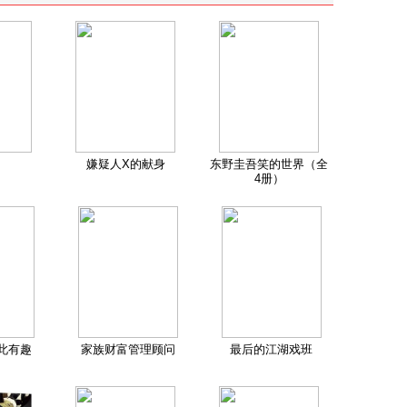
嫌疑人X的献身
东野圭吾笑的世界（全
4册）
此有趣
家族财富管理顾问
最后的江湖戏班