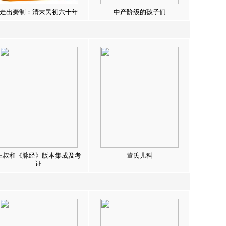
走出秦制：清末民初六十年
中产阶级的孩子们
王叔和《脉经》版本集成及考
董氏儿科
证