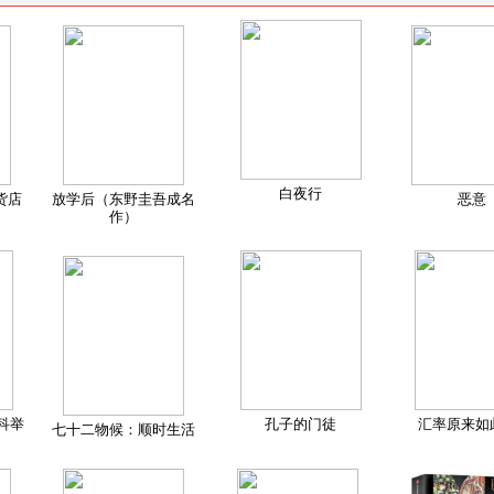
白夜行
货店
放学后（东野圭吾成名
恶意
作）
科举
孔子的门徒
汇率原来如
七十二物候：顺时生活