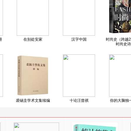
册
在别处安家
汉字中国
时尚史（跨越2
时尚史诗
裘锡圭学术文集续编
十论汪曾祺
你的大脑独