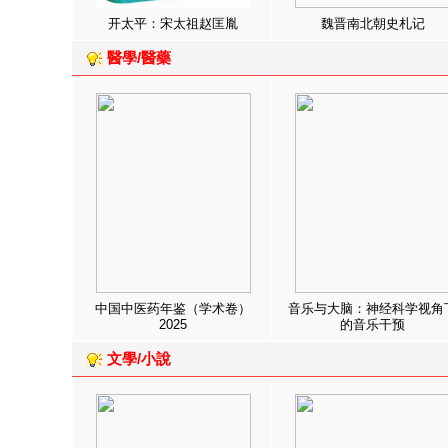
开太平：宋太祖赵匡胤
魏晋南北朝史札记
醫學/醫藥
中国中医药年鉴（学术卷）
音乐与大脑：神经科学视角
2025
的音乐干预
文學/小說