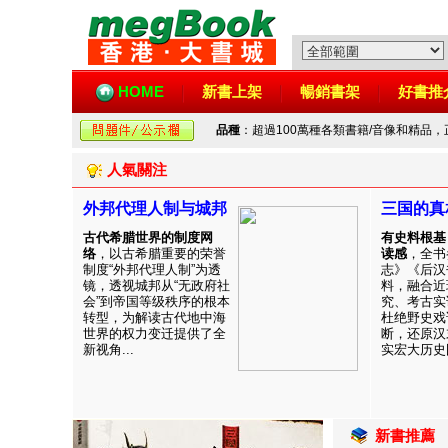
HOME
新書上架
暢銷書架
好書推
品種
：超過100萬種各類書籍/音像和精品
人氣關注
外邦代理人制与城邦
三国的真
古代希腊世界的制度网
有史料根基
络
，以古希腊重要的荣誉
读感
，全书
制度“外邦代理人制”为透
志》《后汉
镜，透视城邦从“无政府社
料，融合近
会”到帝国等级秩序的根本
究、考古实
转型，为解读古代地中海
杜绝野史戏
世界的权力变迁提供了全
断，还原汉
新视角...
实宏大历史图
新書推薦