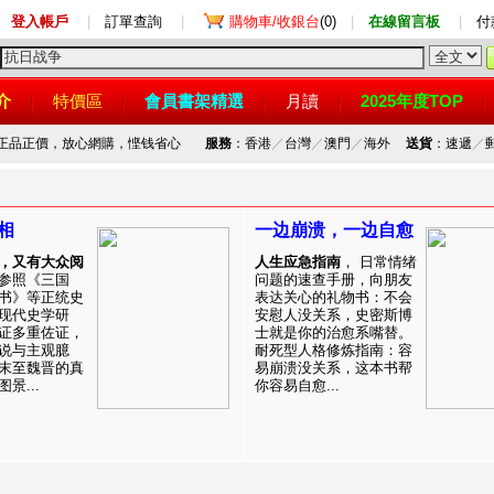
登入帳戶
|
訂單查詢
|
購物車/收銀台
(0)
|
在線留言板
|
付
介
特價區
會員書架精選
月讀
2025年度TOP
，正品正價，放心網購，悭钱省心
服務
：香港
／
台灣
／
澳門
／
海外
送貨
：速遞
／
相
一边崩溃，一边自愈
，又有大众阅
人生应急指南
， 日常情绪
参照《三国
问题的速查手册，向朋友
书》等正统史
表达关心的礼物书：不会
现代史学研
安慰人没关系，史密斯博
证多重佐证，
士就是你的治愈系嘴替。
说与主观臆
耐死型人格修炼指南：容
末至魏晋的真
易崩溃没关系，这本书帮
景...
你容易自愈...