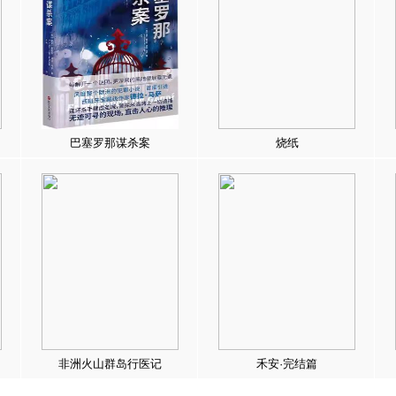
巴塞罗那谋杀案
烧纸
非洲火山群岛行医记
禾安·完结篇