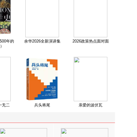
500年的
余华2026全新演讲集
2026政策热点面对面
）
一无二
兵头将尾
亲爱的波伏瓦