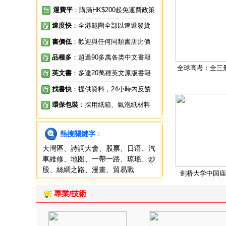
運費平
：購滿HK$200起免運費政策
速度快
：全港範圍全部以速遞發貨
書價低
：歡迎與任何同類書店比價
品種多
：超過90多萬各类中文書籍
全球高考：全三
英文書
：多達20萬種英文原版書籍
找書快
：提供資料，24小時內反饋
環保包裝
：採用紙箱、氣泡紙材料
熱搜關鍵字
：
大灣區
、
詩詞大會
、
股票
、
日语
、
汽
車維修
、
地图
、
一帶一路
、
琼瑶
、
炒
股
、
絲綢之路
、
漫畫
、
貿易戰
剑桥大学中国庙
專業/技術