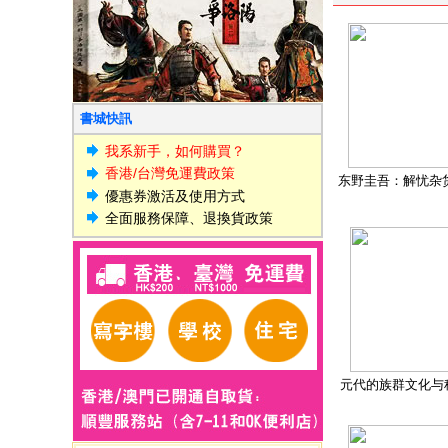
書城快訊
我系新手，如何購買？
香港/台灣免運費政策
东野圭吾：解忧杂
優惠券激活及使用方式
全面服務保障、退換貨政策
元代的族群文化与