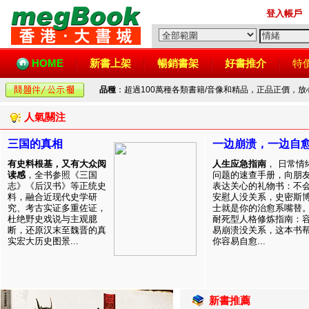
登入帳戶
HOME
新書上架
暢銷書架
好書推介
特
品種
：超過100萬種各類書籍/音像和精品，正品正價，
人氣關注
三国的真相
一边崩溃，一边自
有史料根基，又有大众阅
人生应急指南
， 日常情
读感
，全书参照《三国
问题的速查手册，向朋
志》《后汉书》等正统史
表达关心的礼物书：不
料，融合近现代史学研
安慰人没关系，史密斯
究、考古实证多重佐证，
士就是你的治愈系嘴替
杜绝野史戏说与主观臆
耐死型人格修炼指南：
断，还原汉末至魏晋的真
易崩溃没关系，这本书
实宏大历史图景...
你容易自愈...
新書推薦