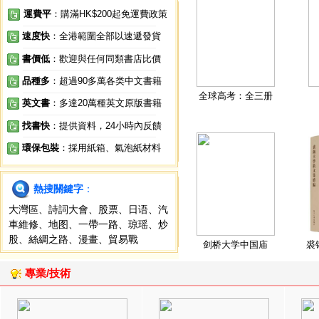
運費平
：購滿HK$200起免運費政策
速度快
：全港範圍全部以速遞發貨
書價低
：歡迎與任何同類書店比價
品種多
：超過90多萬各类中文書籍
全球高考：全三册
英文書
：多達20萬種英文原版書籍
找書快
：提供資料，24小時內反饋
環保包裝
：採用紙箱、氣泡紙材料
熱搜關鍵字
：
大灣區
、
詩詞大會
、
股票
、
日语
、
汽
車維修
、
地图
、
一帶一路
、
琼瑶
、
炒
股
、
絲綢之路
、
漫畫
、
貿易戰
剑桥大学中国庙
裘
專業/技術