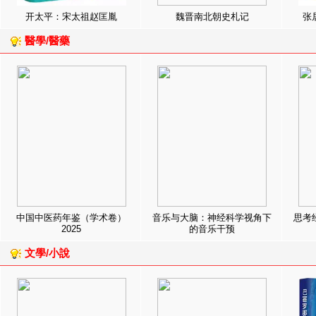
开太平：宋太祖赵匡胤
魏晋南北朝史札记
张
醫學/醫藥
中国中医药年鉴（学术卷）
音乐与大脑：神经科学视角下
思考
2025
的音乐干预
文學/小說