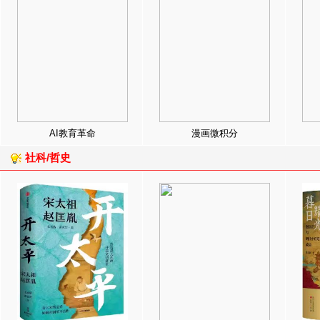
AI教育革命
漫画微积分
社科/哲史