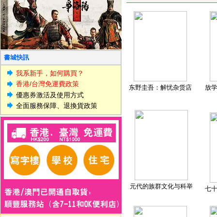
書城快訊
我系新手，如何購買？
香港/台灣免運費政策
东野圭吾：解忧杂货店
放
優惠券激活及使用方式
全面服務保障、退換貨政策
元代的族群文化与科举
七