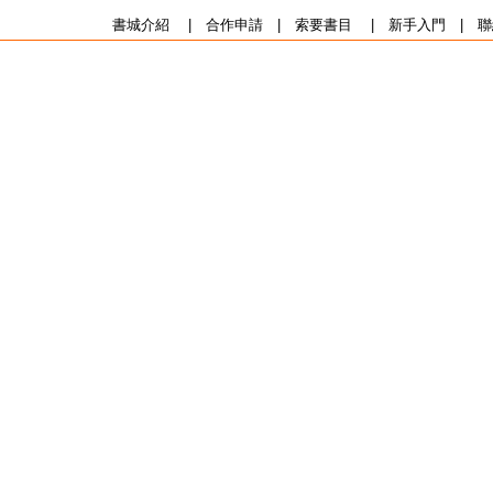
書城介紹
|
合作申請
|
索要書目
|
新手入門
|
聯