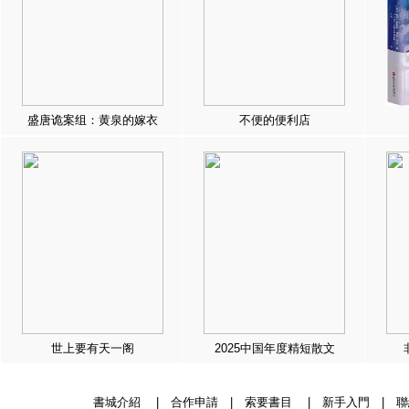
盛唐诡案组：黄泉的嫁衣
不便的便利店
世上要有天一阁
2025中国年度精短散文
書城介紹
|
合作申請
|
索要書目
|
新手入門
|
聯