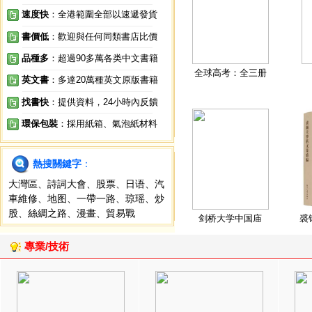
速度快
：全港範圍全部以速遞發貨
書價低
：歡迎與任何同類書店比價
品種多
：超過90多萬各类中文書籍
全球高考：全三册
英文書
：多達20萬種英文原版書籍
找書快
：提供資料，24小時內反饋
環保包裝
：採用紙箱、氣泡紙材料
熱搜關鍵字
：
大灣區
、
詩詞大會
、
股票
、
日语
、
汽
車維修
、
地图
、
一帶一路
、
琼瑶
、
炒
股
、
絲綢之路
、
漫畫
、
貿易戰
剑桥大学中国庙
裘
專業/技術