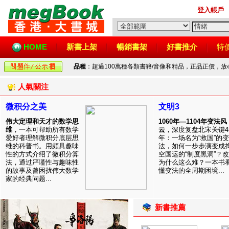
登入帳戶
HOME
新書上架
暢銷書架
好書推介
特
品種
：超過100萬種各類書籍/音像和精品，正品正價，
人氣關注
微积分之美
文明3
伟大定理和天才的数学思
1060年—1104年变法风
维
，一本可帮助所有数学
云
，深度复盘北宋关键4
爱好者理解微积分底层思
年：一场名为“救国”的变
维的科普书。用颇具趣味
法，如何一步步演变成
性的方式介绍了微积分算
空国运的“制度黑洞”？
法，通过严谨性与趣味性
为什么这么难？一本书
的故事及曾困扰伟大数学
懂变法的全周期困境...
家的经典问题...
新書推薦