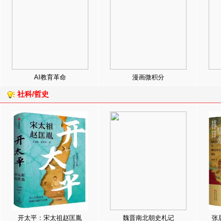
AI教育革命
漫画微积分
社科/哲史
开太平：宋太祖赵匡胤
魏晋南北朝史札记
张