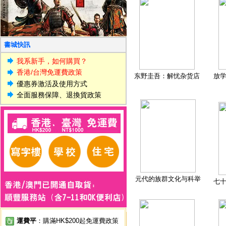
書城快訊
我系新手，如何購買？
香港/台灣免運費政策
东野圭吾：解忧杂货店
放
優惠券激活及使用方式
全面服務保障、退換貨政策
元代的族群文化与科举
七
運費平
：購滿HK$200起免運費政策