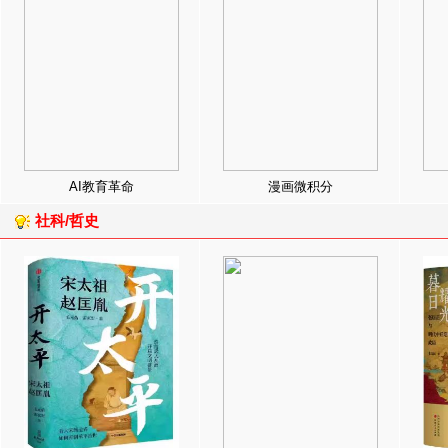
AI教育革命
漫画微积分
社科/哲史