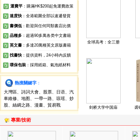
運費平
：購滿HK$200起免運費政策
速度快
：全港範圍全部以速遞發貨
書價低
：歡迎與任何同類書店比價
品種多
：超過90多萬各类中文書籍
全球高考：全三册
英文書
：多達20萬種英文原版書籍
找書快
：提供資料，24小時內反饋
環保包裝
：採用紙箱、氣泡紙材料
熱搜關鍵字
：
大灣區
、
詩詞大會
、
股票
、
日语
、
汽
車維修
、
地图
、
一帶一路
、
琼瑶
、
炒
股
、
絲綢之路
、
漫畫
、
貿易戰
剑桥大学中国庙
裘
專業/技術