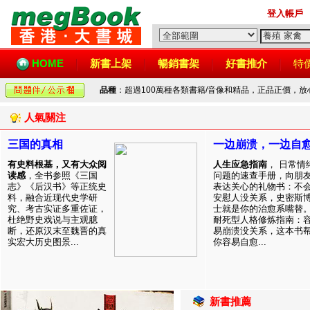
登入帳戶
HOME
新書上架
暢銷書架
好書推介
特
品種
：超過100萬種各類書籍/音像和精品，正品正價，
人氣關注
三国的真相
一边崩溃，一边自
有史料根基，又有大众阅
人生应急指南
， 日常情
读感
，全书参照《三国
问题的速查手册，向朋
志》《后汉书》等正统史
表达关心的礼物书：不
料，融合近现代史学研
安慰人没关系，史密斯
究、考古实证多重佐证，
士就是你的治愈系嘴替
杜绝野史戏说与主观臆
耐死型人格修炼指南：
断，还原汉末至魏晋的真
易崩溃没关系，这本书
实宏大历史图景...
你容易自愈...
新書推薦