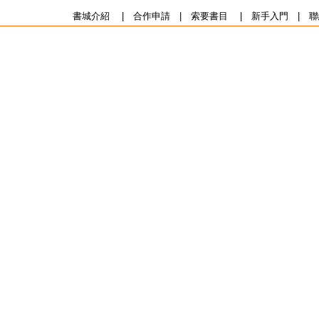
書城介紹
|
合作申請
|
索要書目
|
新手入門
|
聯