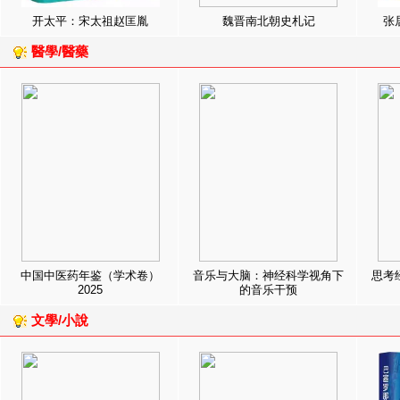
开太平：宋太祖赵匡胤
魏晋南北朝史札记
张
醫學/醫藥
中国中医药年鉴（学术卷）
音乐与大脑：神经科学视角下
思考
2025
的音乐干预
文學/小說