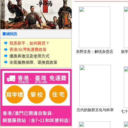
書城快訊
我系新手，如何購買？
香港/台灣免運費政策
东野圭吾：解忧杂货店
放
優惠券激活及使用方式
全面服務保障、退換貨政策
元代的族群文化与科举
七