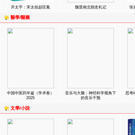
开太平：宋太祖赵匡胤
魏晋南北朝史札记
张
醫學/醫藥
中国中医药年鉴（学术卷）
音乐与大脑：神经科学视角下
思考
2025
的音乐干预
文學/小說