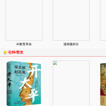
AI教育革命
漫画微积分
社科/哲史