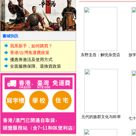
書城快訊
我系新手，如何購買？
香港/台灣免運費政策
东野圭吾：解忧杂货店
放
優惠券激活及使用方式
全面服務保障、退換貨政策
元代的族群文化与科举
七