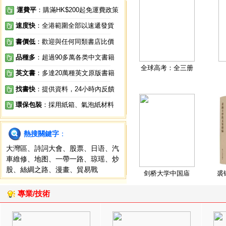
運費平
：購滿HK$200起免運費政策
速度快
：全港範圍全部以速遞發貨
書價低
：歡迎與任何同類書店比價
品種多
：超過90多萬各类中文書籍
全球高考：全三册
英文書
：多達20萬種英文原版書籍
找書快
：提供資料，24小時內反饋
環保包裝
：採用紙箱、氣泡紙材料
熱搜關鍵字
：
大灣區
、
詩詞大會
、
股票
、
日语
、
汽
車維修
、
地图
、
一帶一路
、
琼瑶
、
炒
股
、
絲綢之路
、
漫畫
、
貿易戰
剑桥大学中国庙
裘
專業/技術