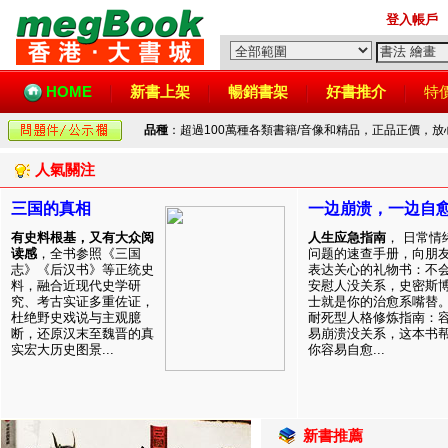
登入帳戶
HOME
新書上架
暢銷書架
好書推介
特
品種
：超過100萬種各類書籍/音像和精品，正品正價，
人氣關注
三国的真相
一边崩溃，一边自
有史料根基，又有大众阅
人生应急指南
， 日常情
读感
，全书参照《三国
问题的速查手册，向朋
志》《后汉书》等正统史
表达关心的礼物书：不
料，融合近现代史学研
安慰人没关系，史密斯
究、考古实证多重佐证，
士就是你的治愈系嘴替
杜绝野史戏说与主观臆
耐死型人格修炼指南：
断，还原汉末至魏晋的真
易崩溃没关系，这本书
实宏大历史图景...
你容易自愈...
新書推薦