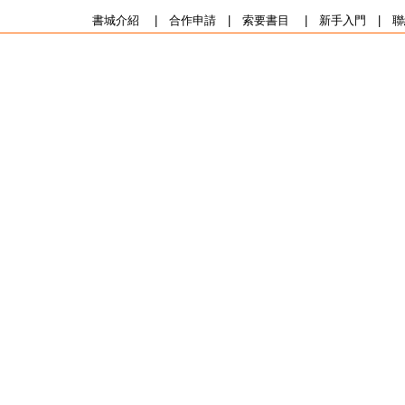
書城介紹
|
合作申請
|
索要書目
|
新手入門
|
聯