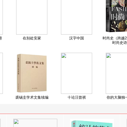
册
在别处安家
汉字中国
时尚史（跨越2
时尚史诗
裘锡圭学术文集续编
十论汪曾祺
你的大脑独