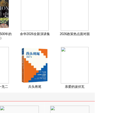
500年的
余华2026全新演讲集
2026政策热点面对面
）
一无二
兵头将尾
亲爱的波伏瓦