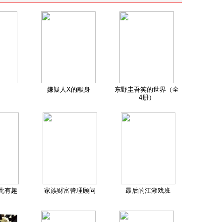
嫌疑人X的献身
东野圭吾笑的世界（全
4册）
此有趣
家族财富管理顾问
最后的江湖戏班