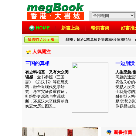
HOME
新書上架
暢銷書架
好書推
品種
：超過100萬種各類書籍/音像和精品
人氣關注
三国的真相
一边崩溃
有史料根基，又有大众阅
人生应急指
读感
，全书参照《三国
问题的速查
志》《后汉书》等正统史
表达关心的
料，融合近现代史学研
安慰人没关
究、考古实证多重佐证，
士就是你的
杜绝野史戏说与主观臆
耐死型人格
断，还原汉末至魏晋的真
易崩溃没关
实宏大历史图景...
你容易自愈..
新書推薦