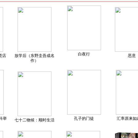
白夜行
货店
放学后（东野圭吾成名
恶意
作）
科举
孔子的门徒
汇率原来如
七十二物候：顺时生活