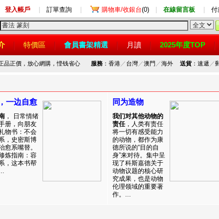
登入帳戶
|
訂單查詢
|
購物車/收銀台
(0)
|
在線留言板
|
付
介
特價區
會員書架精選
月讀
2025年度TOP
，正品正價，放心網購，悭钱省心
服務
：香港
／
台灣
／
澳門
／
海外
送貨
：速遞
／
，一边自愈
同为造物
南
， 日常情绪
我们对其他动物的
手册，向朋友
责任
，人类有责任
礼物书：不会
将一切有感受能力
系，史密斯博
的动物，都作为康
治愈系嘴替。
德所说的“目的自
修炼指南：容
身”来对待。集中呈
系，这本书帮
现了科斯嘉德关于
.
动物议题的核心研
究成果，也是动物
伦理领域的重要著
作。...