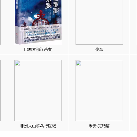
巴塞罗那谋杀案
烧纸
非洲火山群岛行医记
禾安·完结篇