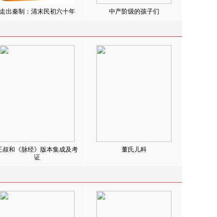
走出秦制：清末民初六十年
中产阶级的孩子们
王叔和《脉经》版本集成及考
董氏儿科
证