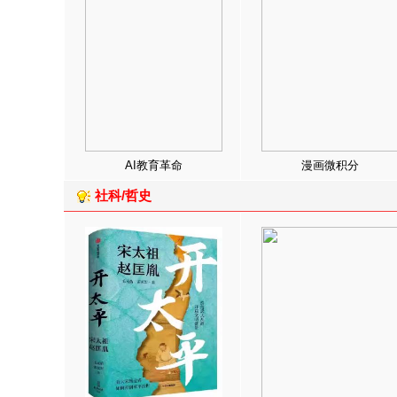
AI教育革命
漫画微积分
社科/哲史