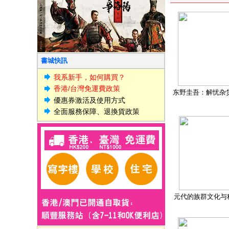
書城快訊
我系新手，如何購買？
香港/台灣免運費政策
东野圭吾：解忧杂
優惠券激活及使用方式
全面服務保障、退換貨政策
元代的族群文化与