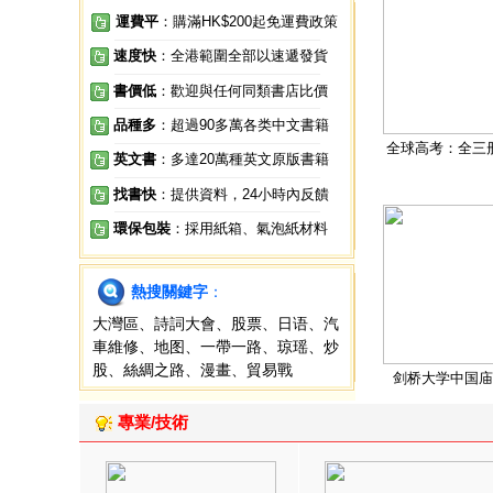
運費平
：購滿HK$200起免運費政策
速度快
：全港範圍全部以速遞發貨
書價低
：歡迎與任何同類書店比價
品種多
：超過90多萬各类中文書籍
全球高考：全三
英文書
：多達20萬種英文原版書籍
找書快
：提供資料，24小時內反饋
環保包裝
：採用紙箱、氣泡紙材料
熱搜關鍵字
：
大灣區
、
詩詞大會
、
股票
、
日语
、
汽
車維修
、
地图
、
一帶一路
、
琼瑶
、
炒
股
、
絲綢之路
、
漫畫
、
貿易戰
剑桥大学中国庙
專業/技術