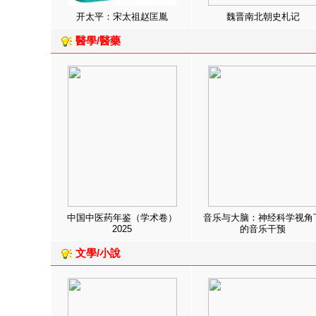
开太平：宋太祖赵匡胤
魏晋南北朝史札记
醫學/醫藥
中国中医药年鉴（学术卷）
音乐与大脑：神经科学视角
2025
的音乐干预
文學/小說