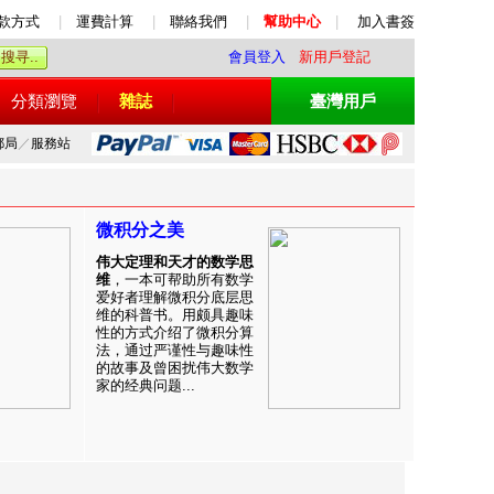
款方式
|
運費計算
|
聯絡我們
|
幫助中心
|
加入書簽
會員登入
新用戶登記
分類瀏覽
雜誌
臺灣用戶
郵局
／
服務站
微积分之美
伟大定理和天才的数学思
维
，一本可帮助所有数学
爱好者理解微积分底层思
维的科普书。用颇具趣味
性的方式介绍了微积分算
法，通过严谨性与趣味性
的故事及曾困扰伟大数学
家的经典问题...