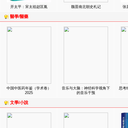
开太平：宋太祖赵匡胤
魏晋南北朝史札记
张
醫學/醫藥
中国中医药年鉴（学术卷）
音乐与大脑：神经科学视角下
思考
2025
的音乐干预
文學/小說