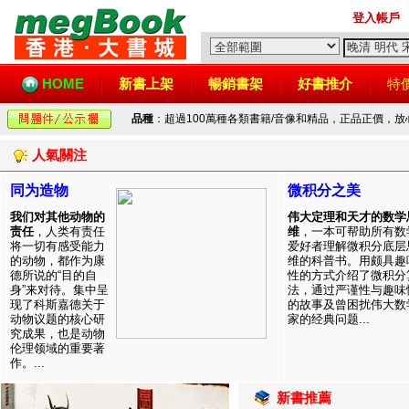
登入帳戶
HOME
新書上架
暢銷書架
好書推介
特
品種
：超過100萬種各類書籍/音像和精品，正品正價，
人氣關注
同为造物
微积分之美
我们对其他动物的
伟大定理和天才的数学
责任
，人类有责任
维
，一本可帮助所有数
将一切有感受能力
爱好者理解微积分底层
的动物，都作为康
维的科普书。用颇具趣
德所说的“目的自
性的方式介绍了微积分
身”来对待。集中呈
法，通过严谨性与趣味
现了科斯嘉德关于
的故事及曾困扰伟大数
动物议题的核心研
家的经典问题...
究成果，也是动物
伦理领域的重要著
作。...
新書推薦