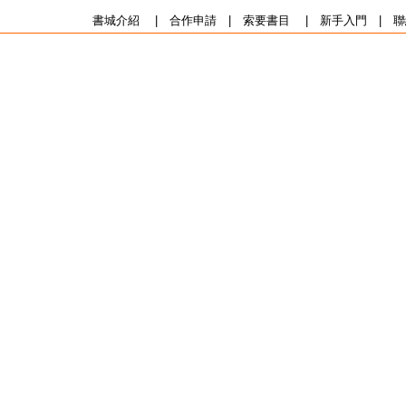
書城介紹
|
合作申請
|
索要書目
|
新手入門
|
聯