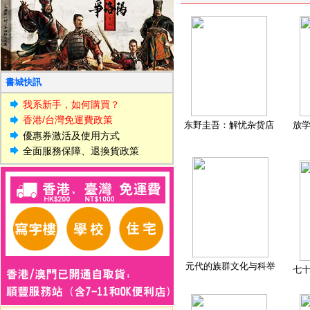
書城快訊
我系新手，如何購買？
香港/台灣免運費政策
东野圭吾：解忧杂货店
放
優惠券激活及使用方式
全面服務保障、退換貨政策
元代的族群文化与科举
七