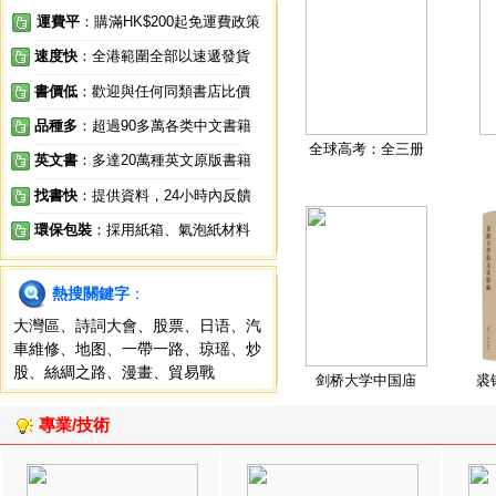
運費平
：購滿HK$200起免運費政策
速度快
：全港範圍全部以速遞發貨
書價低
：歡迎與任何同類書店比價
品種多
：超過90多萬各类中文書籍
全球高考：全三册
英文書
：多達20萬種英文原版書籍
找書快
：提供資料，24小時內反饋
環保包裝
：採用紙箱、氣泡紙材料
熱搜關鍵字
：
大灣區
、
詩詞大會
、
股票
、
日语
、
汽
車維修
、
地图
、
一帶一路
、
琼瑶
、
炒
股
、
絲綢之路
、
漫畫
、
貿易戰
剑桥大学中国庙
裘
專業/技術