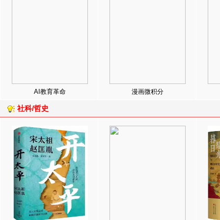
AI教育革命
漫画微积分
社科/哲史