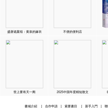
盛唐诡案组：黄泉的嫁衣
不便的便利店
世上要有天一阁
2025中国年度精短散文
書城介紹
|
合作申請
|
索要書目
|
新手入門
|
聯