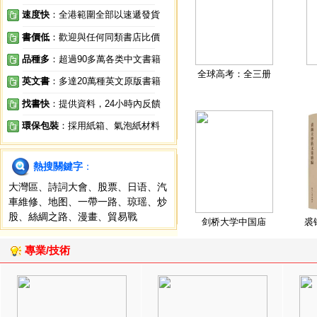
速度快
：全港範圍全部以速遞發貨
書價低
：歡迎與任何同類書店比價
品種多
：超過90多萬各类中文書籍
全球高考：全三册
英文書
：多達20萬種英文原版書籍
找書快
：提供資料，24小時內反饋
環保包裝
：採用紙箱、氣泡紙材料
熱搜關鍵字
：
大灣區
、
詩詞大會
、
股票
、
日语
、
汽
車維修
、
地图
、
一帶一路
、
琼瑶
、
炒
股
、
絲綢之路
、
漫畫
、
貿易戰
剑桥大学中国庙
裘
專業/技術