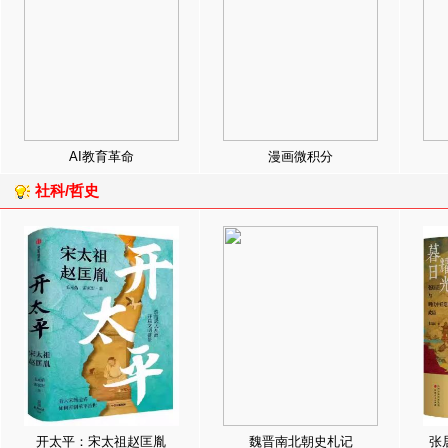
AI教育革命
漫画微积分
社科/哲史
开太平：宋太祖赵匡胤
魏晋南北朝史札记
张