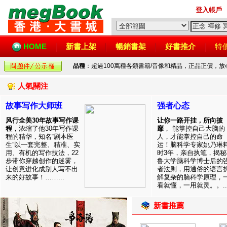
登入帳戶
HOME
新書上架
暢銷書架
好書推介
特
品種
：超過100萬種各類書籍/音像和精品，正品正價，
人氣關注
故事写作大师班
强者心态
风行全美30年故事写作课
让你一路开挂，所向披
程
，浓缩了他30年写作课
靡
， 能掌控自己大脑的
程的精华，知名“剧本医
人，才能掌控自己的命
生”以一套完整、精准、实
运！脑科学专家姚乃琳
用、有机的写作技法，22
时3年，亲自执笔，揭秘
步带你穿越创作的迷雾，
鲁大学脑科学博士后的
让创意进化成别人写不出
者法则，用通俗的语言
来的好故事！……...
解复杂的脑科学原理，
看就懂，一用就灵。。..
新書推薦