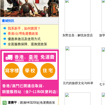
書城快訊
我系新手，如何購買？
香港/台灣免運費政策
东野圭吾：解忧杂货店
放
優惠券激活及使用方式
全面服務保障、退換貨政策
元代的族群文化与科举
七
運費平
：購滿HK$200起免運費政策