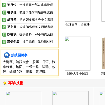
速度快
：全港範圍全部以速遞發貨
書價低
：歡迎與任何同類書店比價
品種多
：超過90多萬各类中文書籍
全球高考：全三册
英文書
：多達20萬種英文原版書籍
找書快
：提供資料，24小時內反饋
環保包裝
：採用紙箱、氣泡紙材料
熱搜關鍵字
：
大灣區
、
詩詞大會
、
股票
、
日语
、
汽
車維修
、
地图
、
一帶一路
、
琼瑶
、
炒
股
、
絲綢之路
、
漫畫
、
貿易戰
剑桥大学中国庙
裘
專業/技術