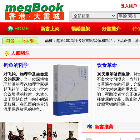
登入帳戶
HOME
新書上架
暢銷書架
好書推介
特
品種
：超過100萬種各類書籍/音像和精品，正品正價，
人氣關注
钓鱼的哲学
饮食革命
对飞钓、物理学及生命意
30天重塑健康生活
。针
义的探索
，当一位深耕物
不良饮食习惯这一当前
理前沿的理论物理学家握
会普遍存在的问题，介
起飞钓竿，被公式与学术
了饮食对健康的重大影
会议填满的旅途，忽然长
响，帮助读者学会正确
出了联结自然与内心的温
择健康的食品，防止陷
柔枝桠。在巴西的热带清
虚假营销的陷阱...
流里偶遇鲜见的鳟鱼...
新書推薦