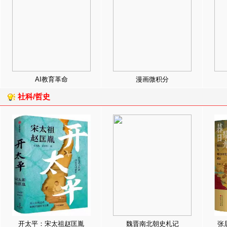
AI教育革命
漫画微积分
社科/哲史
开太平：宋太祖赵匡胤
魏晋南北朝史札记
张