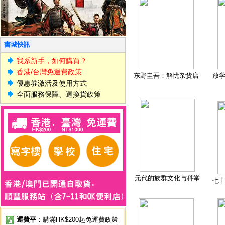
書城快訊
我系新手，如何購買？
香港/台灣免運費政策
东野圭吾：解忧杂货店
放
優惠券激活及使用方式
全面服務保障、退換貨政策
元代的族群文化与科举
七
運費平
：購滿HK$200起免運費政策