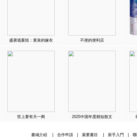
盛唐诡案组：黄泉的嫁衣
不便的便利店
世上要有天一阁
2025中国年度精短散文
書城介紹
|
合作申請
|
索要書目
|
新手入門
|
聯