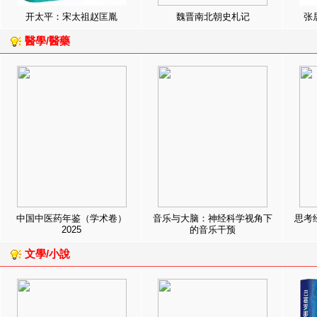
开太平：宋太祖赵匡胤
魏晋南北朝史札记
张
醫學/醫藥
中国中医药年鉴（学术卷）
音乐与大脑：神经科学视角下
思考
2025
的音乐干预
文學/小說