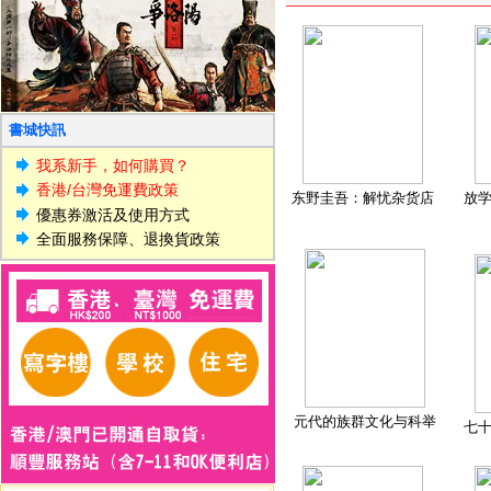
書城快訊
我系新手，如何購買？
香港/台灣免運費政策
东野圭吾：解忧杂货店
放
優惠券激活及使用方式
全面服務保障、退換貨政策
元代的族群文化与科举
七