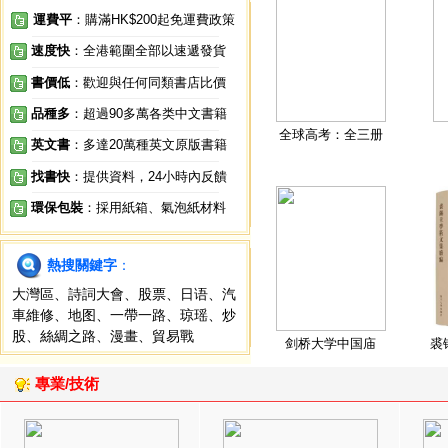
運費平
：購滿HK$200起免運費政策
速度快
：全港範圍全部以速遞發貨
書價低
：歡迎與任何同類書店比價
品種多
：超過90多萬各类中文書籍
全球高考：全三册
英文書
：多達20萬種英文原版書籍
找書快
：提供資料，24小時內反饋
環保包裝
：採用紙箱、氣泡紙材料
熱搜關鍵字
：
大灣區
、
詩詞大會
、
股票
、
日语
、
汽
車維修
、
地图
、
一帶一路
、
琼瑶
、
炒
股
、
絲綢之路
、
漫畫
、
貿易戰
剑桥大学中国庙
裘
專業/技術