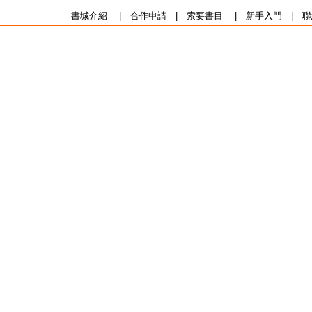
書城介紹
|
合作申請
|
索要書目
|
新手入門
|
聯