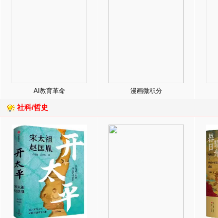
AI教育革命
漫画微积分
社科/哲史