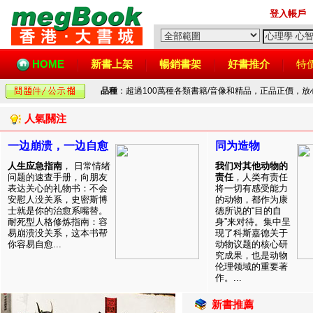
登入帳戶
HOME
新書上架
暢銷書架
好書推介
特
品種
：超過100萬種各類書籍/音像和精品，正品正價，
人氣關注
一边崩溃，一边自愈
同为造物
人生应急指南
， 日常情绪
我们对其他动物的
问题的速查手册，向朋友
责任
，人类有责任
表达关心的礼物书：不会
将一切有感受能力
安慰人没关系，史密斯博
的动物，都作为康
士就是你的治愈系嘴替。
德所说的“目的自
耐死型人格修炼指南：容
身”来对待。集中呈
易崩溃没关系，这本书帮
现了科斯嘉德关于
你容易自愈...
动物议题的核心研
究成果，也是动物
伦理领域的重要著
作。...
新書推薦