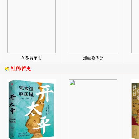
AI教育革命
漫画微积分
社科/哲史