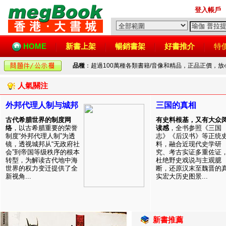
登入帳戶
HOME
新書上架
暢銷書架
好書推介
特
品種
：超過100萬種各類書籍/音像和精品，正品正價，
人氣關注
外邦代理人制与城邦
三国的真相
古代希腊世界的制度网
有史料根基，又有大众
络
，以古希腊重要的荣誉
读感
，全书参照《三国
制度“外邦代理人制”为透
志》《后汉书》等正统
镜，透视城邦从“无政府社
料，融合近现代史学研
会”到帝国等级秩序的根本
究、考古实证多重佐证
转型，为解读古代地中海
杜绝野史戏说与主观臆
世界的权力变迁提供了全
断，还原汉末至魏晋的
新视角...
实宏大历史图景...
新書推薦