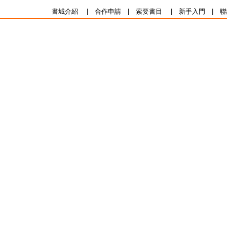
書城介紹
|
合作申請
|
索要書目
|
新手入門
|
聯