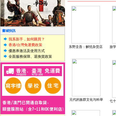
書城快訊
我系新手，如何購買？
香港/台灣免運費政策
东野圭吾：解忧杂货店
放
優惠券激活及使用方式
全面服務保障、退換貨政策
元代的族群文化与科举
七