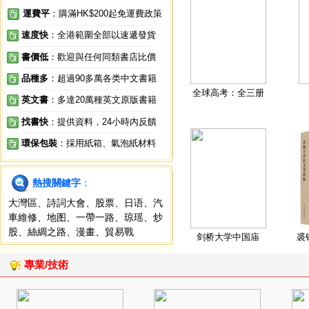
運費平
：購滿HK$200起免運費政策
速度快
：全港範圍全部以速遞發貨
書價低
：歡迎與任何同類書店比價
品種多
：超過90多萬各类中文書籍
全球高考：全三册
英文書
：多達20萬種英文原版書籍
找書快
：提供資料，24小時內反饋
環保包裝
：採用紙箱、氣泡紙材料
熱搜關鍵字
：
大灣區
、
詩詞大會
、
股票
、
日语
、
汽
車維修
、
地图
、
一帶一路
、
琼瑶
、
炒
股
、
絲綢之路
、
漫畫
、
貿易戰
剑桥大学中国庙
裘
專業/技術