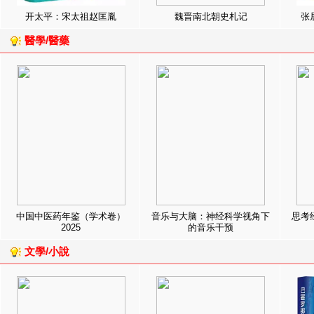
开太平：宋太祖赵匡胤
魏晋南北朝史札记
张
醫學/醫藥
中国中医药年鉴（学术卷）
音乐与大脑：神经科学视角下
思考
2025
的音乐干预
文學/小說