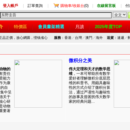
登入帳戶
|
訂單查詢
|
購物車/收銀台
(0)
|
在線留言板
|
付
介
特價區
會員書架精選
月讀
2025年度TOP
，正品正價，放心網購，悭钱省心
服務
：香港
／
台灣
／
澳門
／
海外
送貨
：速遞
／
微积分之美
动物的
伟大定理和天才的数学思
有责任
维
，一本可帮助所有数学
受能力
爱好者理解微积分底层思
作为康
维的科普书。用颇具趣味
目的自
性的方式介绍了微积分算
。集中呈
法，通过严谨性与趣味性
德关于
的故事及曾困扰伟大数学
核心研
家的经典问题...
是动物
重要著