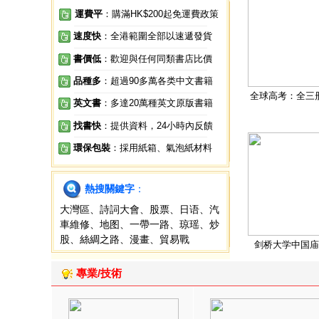
運費平
：購滿HK$200起免運費政策
速度快
：全港範圍全部以速遞發貨
書價低
：歡迎與任何同類書店比價
品種多
：超過90多萬各类中文書籍
全球高考：全三
英文書
：多達20萬種英文原版書籍
找書快
：提供資料，24小時內反饋
環保包裝
：採用紙箱、氣泡紙材料
熱搜關鍵字
：
大灣區
、
詩詞大會
、
股票
、
日语
、
汽
車維修
、
地图
、
一帶一路
、
琼瑶
、
炒
股
、
絲綢之路
、
漫畫
、
貿易戰
剑桥大学中国庙
專業/技術