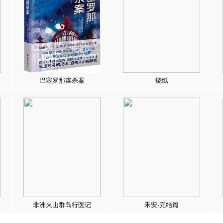
巴塞罗那谋杀案
烧纸
非洲火山群岛行医记
禾安·完结篇