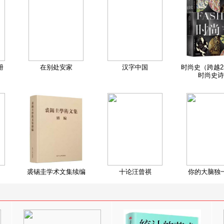
册
在别处安家
汉字中国
时尚史（跨越2
时尚史诗
裘锡圭学术文集续编
十论汪曾祺
你的大脑独