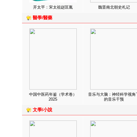
开太平：宋太祖赵匡胤
魏晋南北朝史札记
醫學/醫藥
中国中医药年鉴（学术卷）
音乐与大脑：神经科学视角
2025
的音乐干预
文學/小說