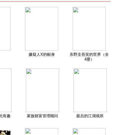
嫌疑人X的献身
东野圭吾笑的世界（全
4册）
此有趣
家族财富管理顾问
最后的江湖戏班