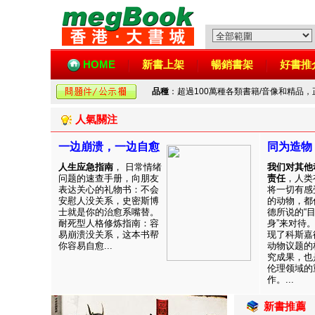
HOME
新書上架
暢銷書架
好書推
品種
：超過100萬種各類書籍/音像和精品
人氣關注
一边崩溃，一边自愈
同为造物
人生应急指南
， 日常情绪
我们对其他
问题的速查手册，向朋友
责任
，人类
表达关心的礼物书：不会
将一切有感
安慰人没关系，史密斯博
的动物，都
士就是你的治愈系嘴替。
德所说的“
耐死型人格修炼指南：容
身”来对待
易崩溃没关系，这本书帮
现了科斯嘉
你容易自愈...
动物议题的
究成果，也
伦理领域的
作。...
新書推薦