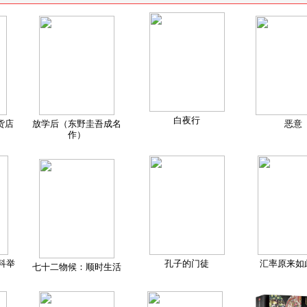
白夜行
货店
放学后（东野圭吾成名
恶意
作）
科举
孔子的门徒
汇率原来如
七十二物候：顺时生活