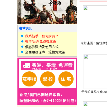
書城快訊
我系新手，如何購買？
香港/台灣免運費政策
东野圭吾：解忧杂
優惠券激活及使用方式
全面服務保障、退換貨政策
元代的族群文化与