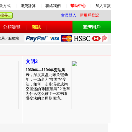
款方式
|
運費計算
|
聯絡我們
|
幫助中心
|
加入書簽
會員登入
新用戶登記
分類瀏覽
雜誌
臺灣用戶
郵局
／
服務站
文明3
1060年—1104年变法风
云
，深度复盘北宋关键45
年：一场名为“救国”的变
法，如何一步步演变成掏
空国运的“制度黑洞”？改革
为什么这么难？一本书看
懂变法的全周期困境...