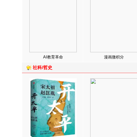
AI教育革命
漫画微积分
社科/哲史