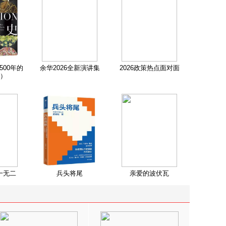
500年的
余华2026全新演讲集
2026政策热点面对面
）
一无二
兵头将尾
亲爱的波伏瓦