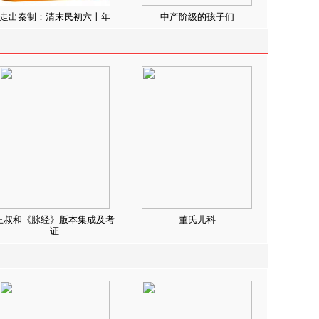
走出秦制：清末民初六十年
中产阶级的孩子们
王叔和《脉经》版本集成及考
董氏儿科
证