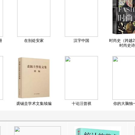
册
在别处安家
汉字中国
时尚史（跨越2
时尚史诗
裘锡圭学术文集续编
十论汪曾祺
你的大脑独