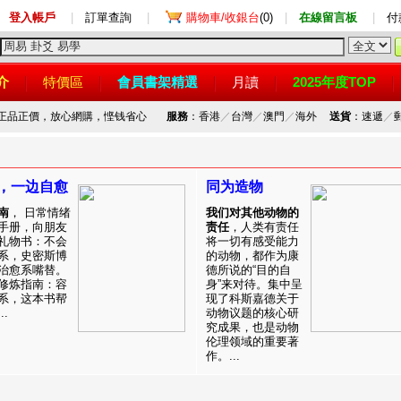
登入帳戶
|
訂單查詢
|
購物車/收銀台
(0)
|
在線留言板
|
付
介
特價區
會員書架精選
月讀
2025年度TOP
，正品正價，放心網購，悭钱省心
服務
：香港
／
台灣
／
澳門
／
海外
送貨
：速遞
／
，一边自愈
同为造物
南
， 日常情绪
我们对其他动物的
手册，向朋友
责任
，人类有责任
礼物书：不会
将一切有感受能力
系，史密斯博
的动物，都作为康
治愈系嘴替。
德所说的“目的自
修炼指南：容
身”来对待。集中呈
系，这本书帮
现了科斯嘉德关于
.
动物议题的核心研
究成果，也是动物
伦理领域的重要著
作。...