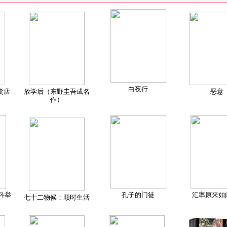
白夜行
货店
放学后（东野圭吾成名
恶意
作）
科举
孔子的门徒
汇率原来如
七十二物候：顺时生活