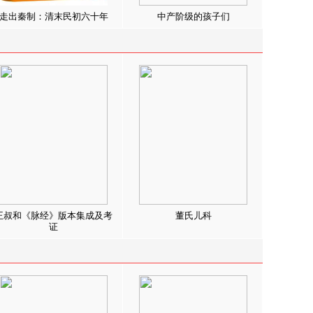
走出秦制：清末民初六十年
中产阶级的孩子们
王叔和《脉经》版本集成及考
董氏儿科
证