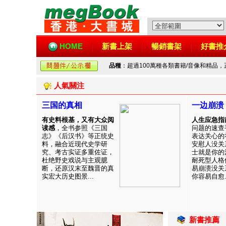
HOME
新書上架
暢銷書架
好書推
品種
：超過100萬種各類書籍/音像和精品
人氣關注
三国的真相
一边崩溃
有史料根基，又有大众阅
人生应急指
读感
，全书参照《三国
问题的速查
志》《后汉书》等正统史
表达关心的
料，融合近现代史学研
安慰人没关
究、考古实证多重佐证，
士就是你的
杜绝野史戏说与主观臆
耐死型人格
断，还原汉末至魏晋的真
易崩溃没关
实宏大历史图景...
你容易自愈..
新書推薦