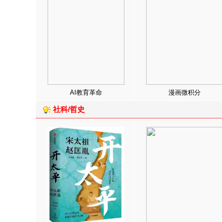
AI教育革命
漫画微积分
社科/哲史