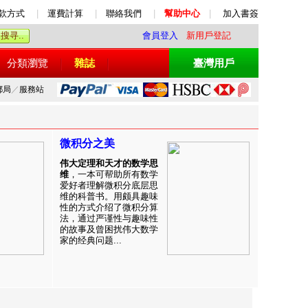
款方式
|
運費計算
|
聯絡我們
|
幫助中心
|
加入書簽
會員登入
新用戶登記
分類瀏覽
雜誌
臺灣用戶
郵局
／
服務站
微积分之美
伟大定理和天才的数学思
维
，一本可帮助所有数学
爱好者理解微积分底层思
维的科普书。用颇具趣味
性的方式介绍了微积分算
法，通过严谨性与趣味性
的故事及曾困扰伟大数学
家的经典问题...