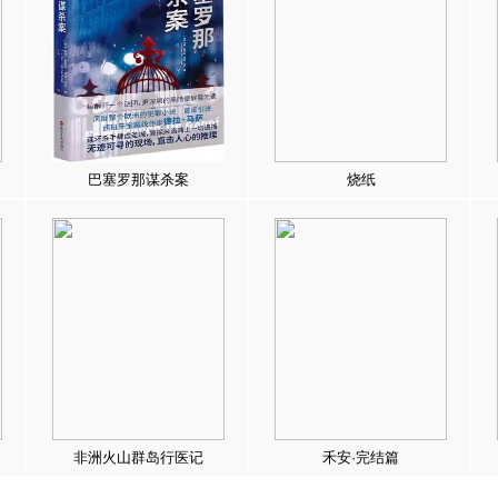
巴塞罗那谋杀案
烧纸
非洲火山群岛行医记
禾安·完结篇