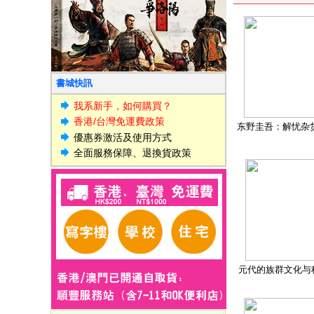
書城快訊
我系新手，如何購買？
香港/台灣免運費政策
东野圭吾：解忧杂
優惠券激活及使用方式
全面服務保障、退換貨政策
元代的族群文化与