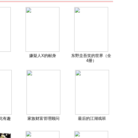
嫌疑人X的献身
东野圭吾笑的世界（全
4册）
此有趣
家族财富管理顾问
最后的江湖戏班