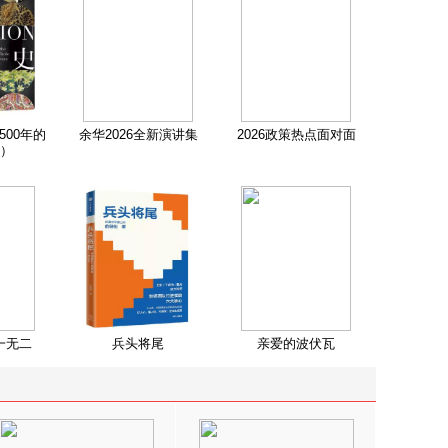
500年的
余华2026全新演讲集
2026政策热点面对面
）
一无二
兵头将尾
亲爱的波伏瓦