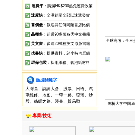
運費平
：購滿HK$200起免運費政策
速度快
：全港範圍全部以速遞發貨
書價低
：歡迎與任何同類書店比價
品種多
：超過90多萬各类中文書籍
全球高考：全三
英文書
：多達20萬種英文原版書籍
找書快
：提供資料，24小時內反饋
環保包裝
：採用紙箱、氣泡紙材料
熱搜關鍵字
：
大灣區
、
詩詞大會
、
股票
、
日语
、
汽
車維修
、
地图
、
一帶一路
、
琼瑶
、
炒
股
、
絲綢之路
、
漫畫
、
貿易戰
剑桥大学中国庙
專業/技術