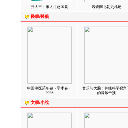
开太平：宋太祖赵匡胤
魏晋南北朝史札记
醫學/醫藥
中国中医药年鉴（学术卷）
音乐与大脑：神经科学视角
2025
的音乐干预
文學/小說