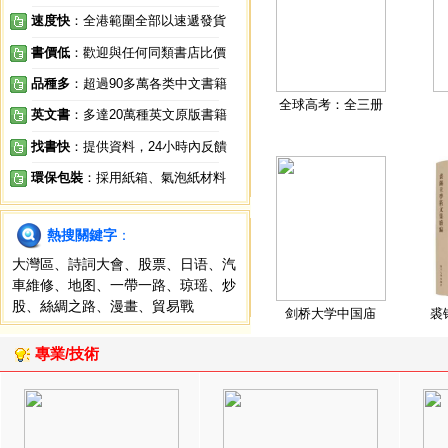
速度快
：全港範圍全部以速遞發貨
書價低
：歡迎與任何同類書店比價
品種多
：超過90多萬各类中文書籍
全球高考：全三册
英文書
：多達20萬種英文原版書籍
找書快
：提供資料，24小時內反饋
環保包裝
：採用紙箱、氣泡紙材料
熱搜關鍵字
：
大灣區
、
詩詞大會
、
股票
、
日语
、
汽
車維修
、
地图
、
一帶一路
、
琼瑶
、
炒
股
、
絲綢之路
、
漫畫
、
貿易戰
剑桥大学中国庙
裘
專業/技術