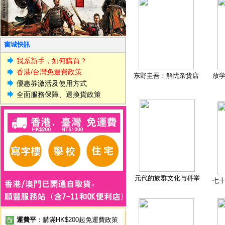
書城快訊
我系新手，如何購買？
香港/台灣免運費政策
东野圭吾：解忧杂货店
放
優惠券激活及使用方式
全面服務保障、退換貨政策
元代的族群文化与科举
七
運費平
：購滿HK$200起免運費政策