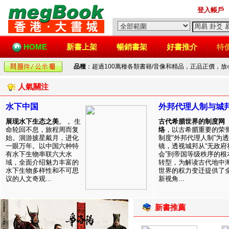
登入帳戶
HOME
新書上架
暢銷書架
好書推介
特
品種
：超過100萬種各類書籍/音像和精品，正品正價，
人氣關注
水下中国
外邦代理人制与城
展现水下生态之美
。 。生
古代希腊世界的制度网
命轮回不息，旅程周而复
络
，以古希腊重要的荣
始。洄游披星戴月，进化
制度“外邦代理人制”为透
一眼万年。以中国六种特
镜，透视城邦从“无政府
有水下生物串联六大水
会”到帝国等级秩序的根
域，全面介绍魅力丰富的
转型，为解读古代地中
水下生物多样性和不可思
世界的权力变迁提供了
议的人文奇观...
新视角...
新書推薦