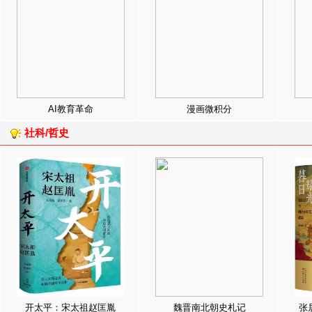
AI教育革命
漫画微积分
社科/哲史
开太平：宋太祖赵匡胤
魏晋南北朝史札记
张