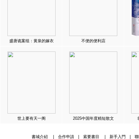
盛唐诡案组：黄泉的嫁衣
不便的便利店
世上要有天一阁
2025中国年度精短散文
書城介紹
|
合作申請
|
索要書目
|
新手入門
|
聯