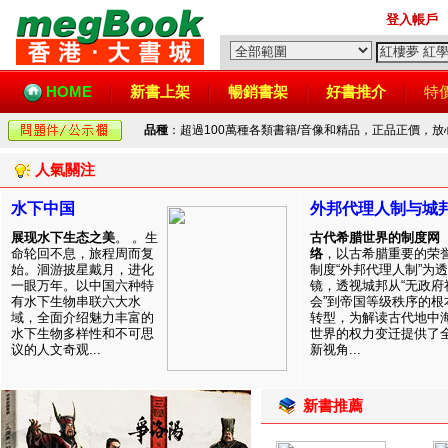
登入帳戶
HOME
新書上架
暢銷書架
好書推介
特
品種
：超過100萬種各類書籍/音像和精品，正品正價，
人氣關注
水下中国
外邦代理人制与城
展现水下生态之美
。 。生
古代希腊世界的制度网
命轮回不息，旅程周而复
络
，以古希腊重要的荣
始。洄游披星戴月，进化
制度“外邦代理人制”为透
一眼万年。以中国六种特
镜，透视城邦从“无政府
有水下生物串联六大水
会”到帝国等级秩序的根
域，全面介绍魅力丰富的
转型，为解读古代地中
水下生物多样性和不可思
世界的权力变迁提供了
议的人文奇观...
新视角...
新書推薦