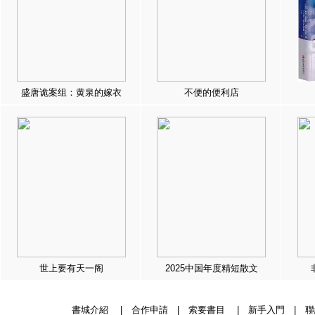
盛唐诡案组：黄泉的嫁衣
不便的便利店
世上要有天一阁
2025中国年度精短散文
書城介紹
|
合作申請
|
索要書目
|
新手入門
|
聯