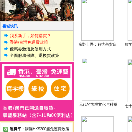
書城快訊
我系新手，如何購買？
香港/台灣免運費政策
东野圭吾：解忧杂货店
放
優惠券激活及使用方式
全面服務保障、退換貨政策
元代的族群文化与科举
七
運費平
：購滿HK$200起免運費政策