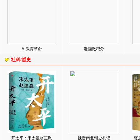
AI教育革命
漫画微积分
社科/哲史
开太平：宋太祖赵匡胤
魏晋南北朝史札记
张