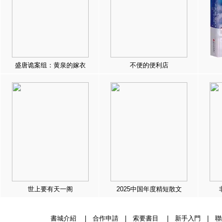
盛唐诡案组：黄泉的嫁衣
不便的便利店
世上要有天一阁
2025中国年度精短散文
書城介紹
|
合作申請
|
索要書目
|
新手入門
|
聯