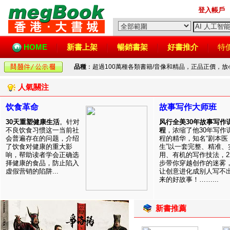
登入帳戶
HOME
新書上架
暢銷書架
好書推介
特
品種
：超過100萬種各類書籍/音像和精品，正品正價，
人氣關注
饮食革命
故事写作大师班
30天重塑健康生活
。针对
风行全美30年故事写作
不良饮食习惯这一当前社
程
，浓缩了他30年写作
会普遍存在的问题，介绍
程的精华，知名“剧本医
了饮食对健康的重大影
生”以一套完整、精准、
响，帮助读者学会正确选
用、有机的写作技法，2
择健康的食品，防止陷入
步带你穿越创作的迷雾
虚假营销的陷阱...
让创意进化成别人写不
来的好故事！……...
新書推薦