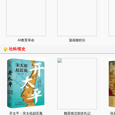
AI教育革命
漫画微积分
社科/哲史
开太平：宋太祖赵匡胤
魏晋南北朝史札记
张