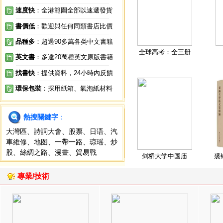
速度快
：全港範圍全部以速遞發貨
書價低
：歡迎與任何同類書店比價
品種多
：超過90多萬各类中文書籍
全球高考：全三册
英文書
：多達20萬種英文原版書籍
找書快
：提供資料，24小時內反饋
環保包裝
：採用紙箱、氣泡紙材料
熱搜關鍵字
：
大灣區
、
詩詞大會
、
股票
、
日语
、
汽
車維修
、
地图
、
一帶一路
、
琼瑶
、
炒
股
、
絲綢之路
、
漫畫
、
貿易戰
剑桥大学中国庙
裘
專業/技術