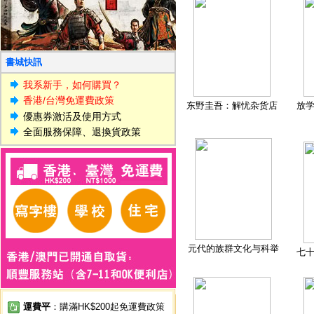
書城快訊
我系新手，如何購買？
香港/台灣免運費政策
东野圭吾：解忧杂货店
放
優惠券激活及使用方式
全面服務保障、退換貨政策
元代的族群文化与科举
七
運費平
：購滿HK$200起免運費政策