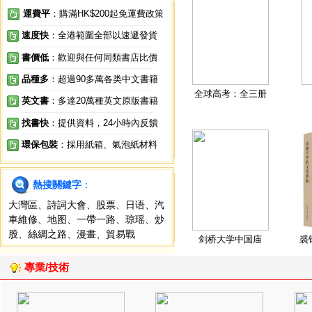
運費平
：購滿HK$200起免運費政策
速度快
：全港範圍全部以速遞發貨
書價低
：歡迎與任何同類書店比價
品種多
：超過90多萬各类中文書籍
全球高考：全三册
英文書
：多達20萬種英文原版書籍
找書快
：提供資料，24小時內反饋
環保包裝
：採用紙箱、氣泡紙材料
熱搜關鍵字
：
大灣區
、
詩詞大會
、
股票
、
日语
、
汽
車維修
、
地图
、
一帶一路
、
琼瑶
、
炒
股
、
絲綢之路
、
漫畫
、
貿易戰
剑桥大学中国庙
裘
專業/技術