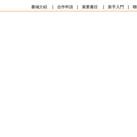
書城介紹
|
合作申請
|
索要書目
|
新手入門
|
聯