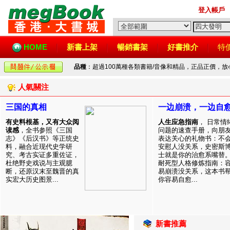
登入帳戶
HOME
新書上架
暢銷書架
好書推介
特
品種
：超過100萬種各類書籍/音像和精品，正品正價，
人氣關注
三国的真相
一边崩溃，一边自
有史料根基，又有大众阅
人生应急指南
， 日常情
读感
，全书参照《三国
问题的速查手册，向朋
志》《后汉书》等正统史
表达关心的礼物书：不
料，融合近现代史学研
安慰人没关系，史密斯
究、考古实证多重佐证，
士就是你的治愈系嘴替
杜绝野史戏说与主观臆
耐死型人格修炼指南：
断，还原汉末至魏晋的真
易崩溃没关系，这本书
实宏大历史图景...
你容易自愈...
新書推薦