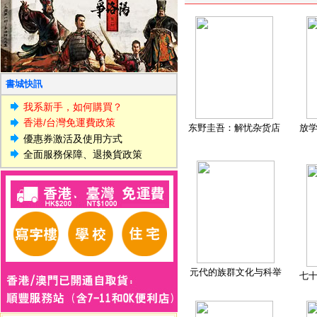
書城快訊
我系新手，如何購買？
香港/台灣免運費政策
东野圭吾：解忧杂货店
放
優惠券激活及使用方式
全面服務保障、退換貨政策
元代的族群文化与科举
七