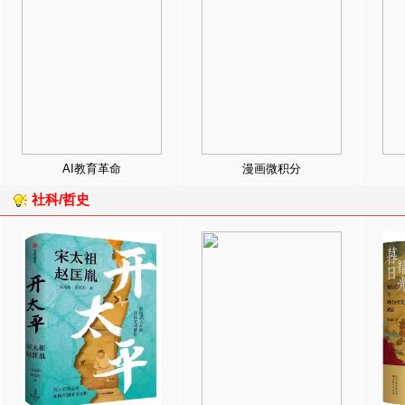
AI教育革命
漫画微积分
社科/哲史