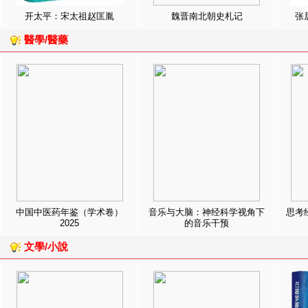
开太平：宋太祖赵匡胤
魏晋南北朝史札记
张
醫學/醫藥
中国中医药年鉴（学术卷）
音乐与大脑：神经科学视角下
思考
2025
的音乐干预
文學/小說