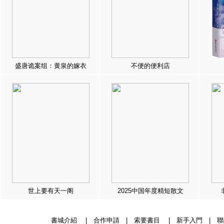
盛唐诡案组：黄泉的嫁衣
不便的便利店
世上要有天一阁
2025中国年度精短散文
書城介紹
|
合作申請
|
索要書目
|
新手入門
|
聯