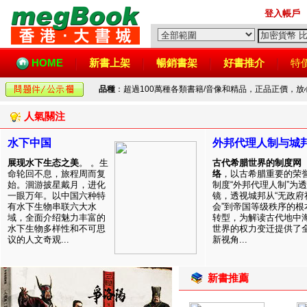
登入帳戶
HOME
新書上架
暢銷書架
好書推介
特
品種
：超過100萬種各類書籍/音像和精品，正品正價，
人氣關注
水下中国
外邦代理人制与城
展现水下生态之美
。 。生
古代希腊世界的制度网
命轮回不息，旅程周而复
络
，以古希腊重要的荣
始。洄游披星戴月，进化
制度“外邦代理人制”为透
一眼万年。以中国六种特
镜，透视城邦从“无政府
有水下生物串联六大水
会”到帝国等级秩序的根
域，全面介绍魅力丰富的
转型，为解读古代地中
水下生物多样性和不可思
世界的权力变迁提供了
议的人文奇观...
新视角...
新書推薦