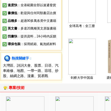
速度快
：全港範圍全部以速遞發貨
書價低
：歡迎與任何同類書店比價
品種多
：超過90多萬各类中文書籍
全球高考：全三册
英文書
：多達20萬種英文原版書籍
找書快
：提供資料，24小時內反饋
環保包裝
：採用紙箱、氣泡紙材料
熱搜關鍵字
：
大灣區
、
詩詞大會
、
股票
、
日语
、
汽
車維修
、
地图
、
一帶一路
、
琼瑶
、
炒
股
、
絲綢之路
、
漫畫
、
貿易戰
剑桥大学中国庙
裘
專業/技術