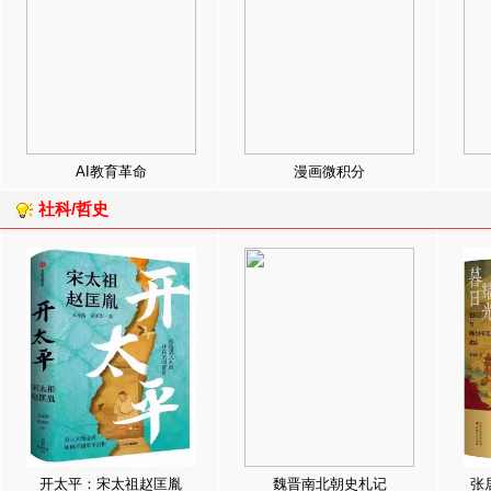
AI教育革命
漫画微积分
社科/哲史
开太平：宋太祖赵匡胤
魏晋南北朝史札记
张