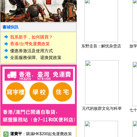
書城快訊
我系新手，如何購買？
香港/台灣免運費政策
东野圭吾：解忧杂货店
放
優惠券激活及使用方式
全面服務保障、退換貨政策
元代的族群文化与科举
七
運費平
：購滿HK$200起免運費政策