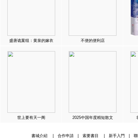
盛唐诡案组：黄泉的嫁衣
不便的便利店
世上要有天一阁
2025中国年度精短散文
書城介紹
|
合作申請
|
索要書目
|
新手入門
|
聯