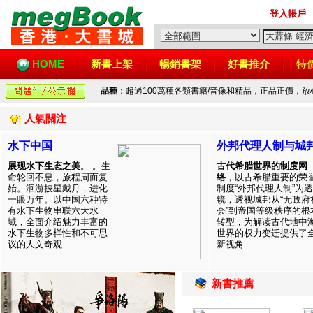
登入帳戶
HOME
新書上架
暢銷書架
好書推介
特
品種
：超過100萬種各類書籍/音像和精品，正品正價，
人氣關注
水下中国
外邦代理人制与城
展现水下生态之美
。 。生
古代希腊世界的制度网
命轮回不息，旅程周而复
络
，以古希腊重要的荣
始。洄游披星戴月，进化
制度“外邦代理人制”为透
一眼万年。以中国六种特
镜，透视城邦从“无政府
有水下生物串联六大水
会”到帝国等级秩序的根
域，全面介绍魅力丰富的
转型，为解读古代地中
水下生物多样性和不可思
世界的权力变迁提供了
议的人文奇观...
新视角...
新書推薦