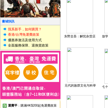
書城快訊
我系新手，如何購買？
香港/台灣免運費政策
东野圭吾：解忧杂货店
放
優惠券激活及使用方式
全面服務保障、退換貨政策
元代的族群文化与科举
七
運費平
：購滿HK$200起免運費政策