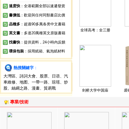
速度快
：全港範圍全部以速遞發貨
書價低
：歡迎與任何同類書店比價
品種多
：超過90多萬各类中文書籍
全球高考：全三册
英文書
：多達20萬種英文原版書籍
找書快
：提供資料，24小時內反饋
環保包裝
：採用紙箱、氣泡紙材料
熱搜關鍵字
：
大灣區
、
詩詞大會
、
股票
、
日语
、
汽
車維修
、
地图
、
一帶一路
、
琼瑶
、
炒
股
、
絲綢之路
、
漫畫
、
貿易戰
剑桥大学中国庙
裘
專業/技術