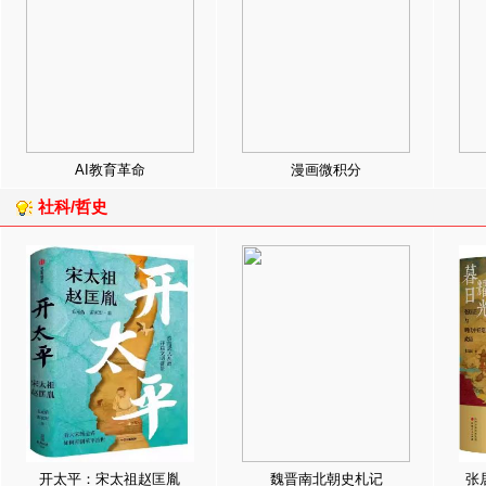
AI教育革命
漫画微积分
社科/哲史
开太平：宋太祖赵匡胤
魏晋南北朝史札记
张