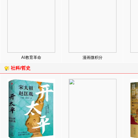
AI教育革命
漫画微积分
社科/哲史