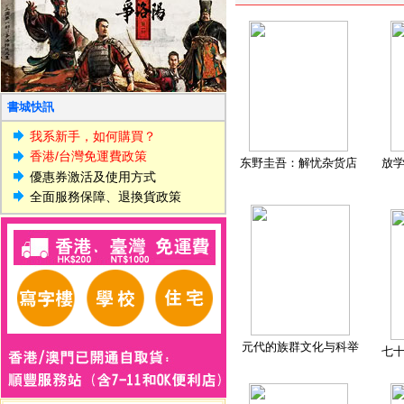
書城快訊
我系新手，如何購買？
香港/台灣免運費政策
东野圭吾：解忧杂货店
放
優惠券激活及使用方式
全面服務保障、退換貨政策
元代的族群文化与科举
七