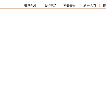
書城介紹
|
合作申請
|
索要書目
|
新手入門
|
聯