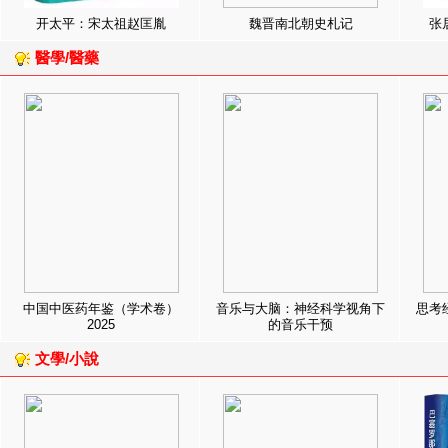
开太平：宋太祖赵匡胤
魏晋南北朝史札记
张
醫學/醫藥
中国中医药年鉴（学术卷）
音乐与大脑：神经科学视角下
思考
2025
的音乐干预
文學/小說