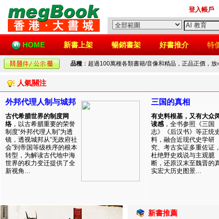
登入帳戶
HOME
新書上架
暢銷書架
好書推介
特
品種
：超過100萬種各類書籍/音像和精品，正品正價，
人氣關注
外邦代理人制与城邦
三国的真相
古代希腊世界的制度网
有史料根基，又有大众
络
，以古希腊重要的荣誉
读感
，全书参照《三国
制度“外邦代理人制”为透
志》《后汉书》等正统
镜，透视城邦从“无政府社
料，融合近现代史学研
会”到帝国等级秩序的根本
究、考古实证多重佐证
转型，为解读古代地中海
杜绝野史戏说与主观臆
世界的权力变迁提供了全
断，还原汉末至魏晋的
新视角...
实宏大历史图景...
新書推薦