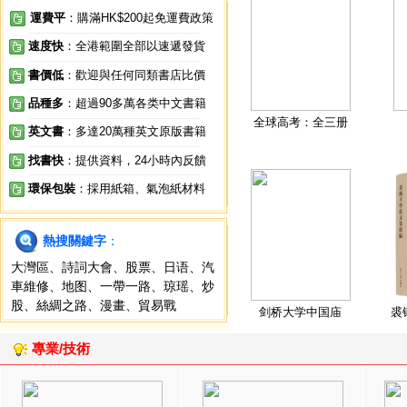
運費平
：購滿HK$200起免運費政策
速度快
：全港範圍全部以速遞發貨
書價低
：歡迎與任何同類書店比價
品種多
：超過90多萬各类中文書籍
全球高考：全三册
英文書
：多達20萬種英文原版書籍
找書快
：提供資料，24小時內反饋
環保包裝
：採用紙箱、氣泡紙材料
熱搜關鍵字
：
大灣區
、
詩詞大會
、
股票
、
日语
、
汽
車維修
、
地图
、
一帶一路
、
琼瑶
、
炒
股
、
絲綢之路
、
漫畫
、
貿易戰
剑桥大学中国庙
裘
專業/技術