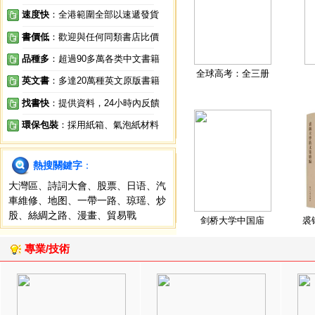
速度快
：全港範圍全部以速遞發貨
書價低
：歡迎與任何同類書店比價
品種多
：超過90多萬各类中文書籍
全球高考：全三册
英文書
：多達20萬種英文原版書籍
找書快
：提供資料，24小時內反饋
環保包裝
：採用紙箱、氣泡紙材料
熱搜關鍵字
：
大灣區
、
詩詞大會
、
股票
、
日语
、
汽
車維修
、
地图
、
一帶一路
、
琼瑶
、
炒
股
、
絲綢之路
、
漫畫
、
貿易戰
剑桥大学中国庙
裘
專業/技術