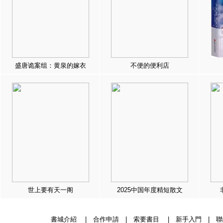
盛唐诡案组：黄泉的嫁衣
不便的便利店
世上要有天一阁
2025中国年度精短散文
書城介紹
|
合作申請
|
索要書目
|
新手入門
|
聯