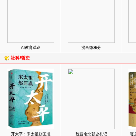
AI教育革命
漫画微积分
社科/哲史
开太平：宋太祖赵匡胤
魏晋南北朝史札记
张