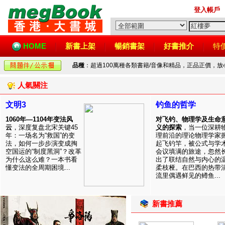
登入帳戶
HOME
新書上架
暢銷書架
好書推介
特
品種
：超過100萬種各類書籍/音像和精品，正品正價，
人氣關注
文明3
钓鱼的哲学
1060年—1104年变法风
对飞钓、物理学及生命
云
，深度复盘北宋关键45
义的探索
，当一位深耕
年：一场名为“救国”的变
理前沿的理论物理学家
法，如何一步步演变成掏
起飞钓竿，被公式与学
空国运的“制度黑洞”？改革
会议填满的旅途，忽然
为什么这么难？一本书看
出了联结自然与内心的
懂变法的全周期困境...
柔枝桠。在巴西的热带
流里偶遇鲜见的鳟鱼...
新書推薦