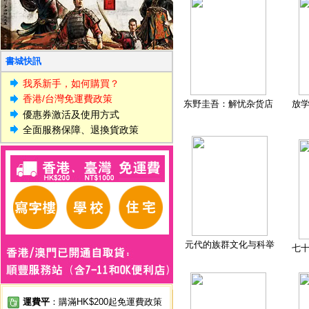
書城快訊
我系新手，如何購買？
香港/台灣免運費政策
东野圭吾：解忧杂货店
放
優惠券激活及使用方式
全面服務保障、退換貨政策
元代的族群文化与科举
七
運費平
：購滿HK$200起免運費政策