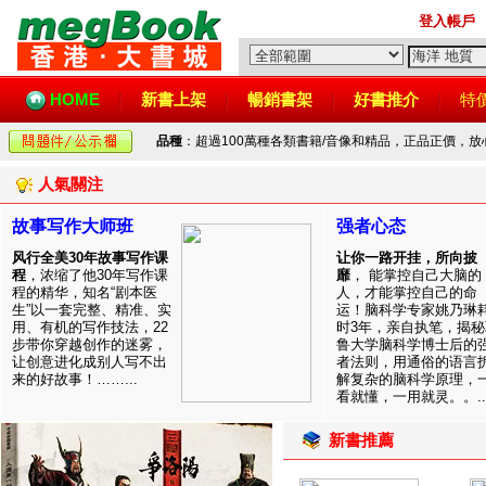
登入帳戶
HOME
新書上架
暢銷書架
好書推介
特
品種
：超過100萬種各類書籍/音像和精品，正品正價，
人氣關注
故事写作大师班
强者心态
风行全美30年故事写作课
让你一路开挂，所向披
程
，浓缩了他30年写作课
靡
， 能掌控自己大脑的
程的精华，知名“剧本医
人，才能掌控自己的命
生”以一套完整、精准、实
运！脑科学专家姚乃琳
用、有机的写作技法，22
时3年，亲自执笔，揭秘
步带你穿越创作的迷雾，
鲁大学脑科学博士后的
让创意进化成别人写不出
者法则，用通俗的语言
来的好故事！……...
解复杂的脑科学原理，
看就懂，一用就灵。。..
新書推薦