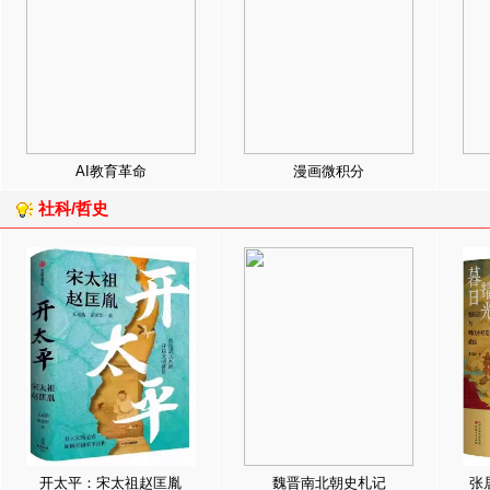
AI教育革命
漫画微积分
社科/哲史
开太平：宋太祖赵匡胤
魏晋南北朝史札记
张