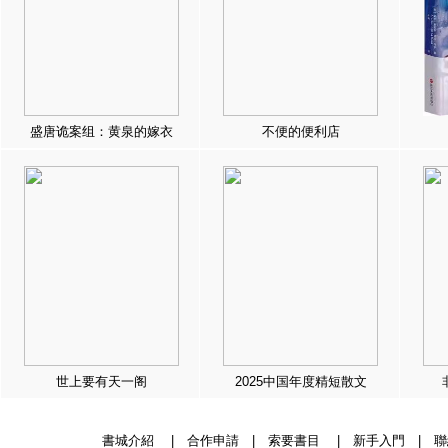
盛唐诡案组：黄泉的嫁衣
不便的便利店
世上要有天一阁
2025中国年度精短散文
書城介紹
|
合作申請
|
索要書目
|
新手入門
|
聯