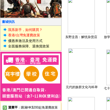
書城快訊
我系新手，如何購買？
香港/台灣免運費政策
东野圭吾：解忧杂货店
放
優惠券激活及使用方式
全面服務保障、退換貨政策
元代的族群文化与科举
七
運費平
：購滿HK$200起免運費政策