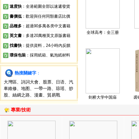
速度快
：全港範圍全部以速遞發貨
書價低
：歡迎與任何同類書店比價
品種多
：超過90多萬各类中文書籍
全球高考：全三册
英文書
：多達20萬種英文原版書籍
找書快
：提供資料，24小時內反饋
環保包裝
：採用紙箱、氣泡紙材料
熱搜關鍵字
：
大灣區
、
詩詞大會
、
股票
、
日语
、
汽
車維修
、
地图
、
一帶一路
、
琼瑶
、
炒
股
、
絲綢之路
、
漫畫
、
貿易戰
剑桥大学中国庙
裘
專業/技術