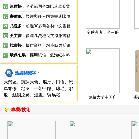
速度快
：全港範圍全部以速遞發貨
書價低
：歡迎與任何同類書店比價
品種多
：超過90多萬各类中文書籍
全球高考：全三册
英文書
：多達20萬種英文原版書籍
找書快
：提供資料，24小時內反饋
環保包裝
：採用紙箱、氣泡紙材料
熱搜關鍵字
：
大灣區
、
詩詞大會
、
股票
、
日语
、
汽
車維修
、
地图
、
一帶一路
、
琼瑶
、
炒
股
、
絲綢之路
、
漫畫
、
貿易戰
剑桥大学中国庙
裘
專業/技術