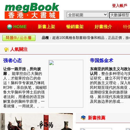
登入帳戶
HOME
新書上架
暢銷書架
好書推介
特
品種
：超過100萬種各類書籍/音像和精品，正品正價，
人氣關注
强者心态
帝国炼金术
让你一路开挂，所向披
东南亚的民族主义与政
靡
， 能掌控自己大脑的
认同
，整合多种理论与
人，才能掌控自己的命
证研究，建立不同于欧
运！脑科学专家姚乃琳耗
的民族主义理论，深入
时3年，亲自执笔，揭秘耶
民时期至现代的东南亚
鲁大学脑科学博士后的强
追溯错综复杂的族群脉
者法则，用通俗的语言拆
络，展示现代东南亚国
解复杂的脑科学原理，一
及民族边界的形成...
看就懂，一用就灵。。...
新書推薦