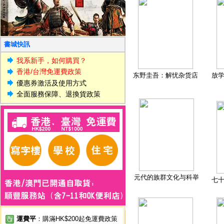
書城快訊
我系新手，如何購買？
香港/台灣免運費政策
东野圭吾：解忧杂货店
放
優惠券激活及使用方式
全面服務保障、退換貨政策
元代的族群文化与科举
七
運費平
：購滿HK$200起免運費政策