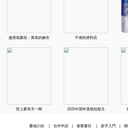
盛唐诡案组：黄泉的嫁衣
不便的便利店
世上要有天一阁
2025中国年度精短散文
書城介紹
|
合作申請
|
索要書目
|
新手入門
|
聯