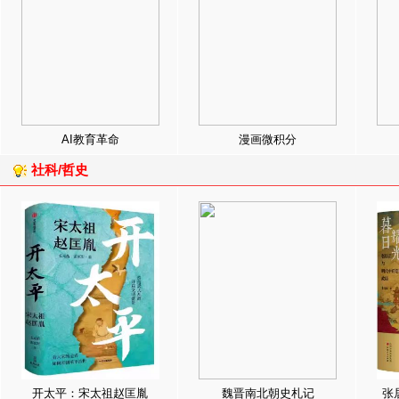
AI教育革命
漫画微积分
社科/哲史
开太平：宋太祖赵匡胤
魏晋南北朝史札记
张