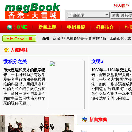
登入帳戶
HOME
新書上架
暢銷書架
好書推介
特
品種
：超過100萬種各類書籍/音像和精品，正品正價，
人氣關注
微积分之美
文明3
伟大定理和天才的数学思
1060年—1104年变法风
维
，一本可帮助所有数学
云
，深度复盘北宋关键4
爱好者理解微积分底层思
年：一场名为“救国”的变
维的科普书。用颇具趣味
法，如何一步步演变成
性的方式介绍了微积分算
空国运的“制度黑洞”？
法，通过严谨性与趣味性
为什么这么难？一本书
的故事及曾困扰伟大数学
懂变法的全周期困境...
家的经典问题...
新書推薦