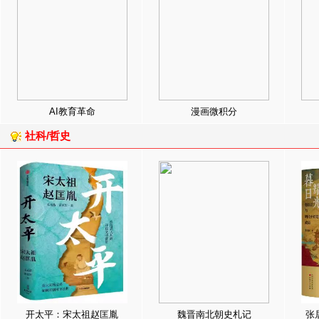
AI教育革命
漫画微积分
社科/哲史
开太平：宋太祖赵匡胤
魏晋南北朝史札记
张