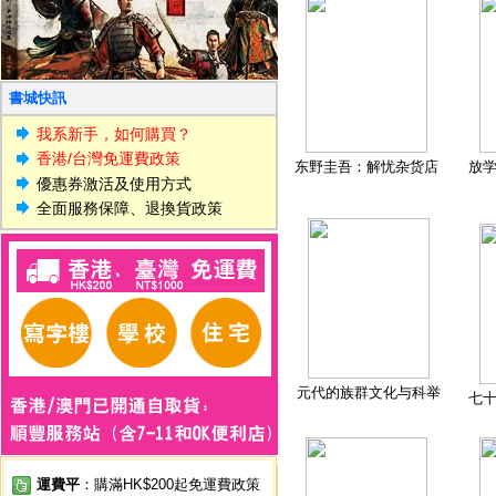
書城快訊
我系新手，如何購買？
香港/台灣免運費政策
东野圭吾：解忧杂货店
放
優惠券激活及使用方式
全面服務保障、退換貨政策
元代的族群文化与科举
七
運費平
：購滿HK$200起免運費政策