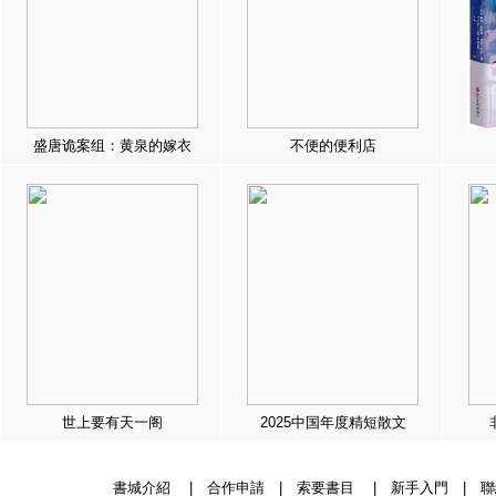
盛唐诡案组：黄泉的嫁衣
不便的便利店
世上要有天一阁
2025中国年度精短散文
書城介紹
|
合作申請
|
索要書目
|
新手入門
|
聯