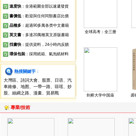
速度快
：全港範圍全部以速遞發貨
書價低
：歡迎與任何同類書店比價
品種多
：超過90多萬各类中文書籍
全球高考：全三册
英文書
：多達20萬種英文原版書籍
找書快
：提供資料，24小時內反饋
環保包裝
：採用紙箱、氣泡紙材料
熱搜關鍵字
：
大灣區
、
詩詞大會
、
股票
、
日语
、
汽
車維修
、
地图
、
一帶一路
、
琼瑶
、
炒
股
、
絲綢之路
、
漫畫
、
貿易戰
剑桥大学中国庙
裘
專業/技術