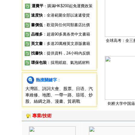
運費平
：購滿HK$200起免運費政策
速度快
：全港範圍全部以速遞發貨
書價低
：歡迎與任何同類書店比價
品種多
：超過90多萬各类中文書籍
全球高考：全三
英文書
：多達20萬種英文原版書籍
找書快
：提供資料，24小時內反饋
環保包裝
：採用紙箱、氣泡紙材料
熱搜關鍵字
：
大灣區
、
詩詞大會
、
股票
、
日语
、
汽
車維修
、
地图
、
一帶一路
、
琼瑶
、
炒
股
、
絲綢之路
、
漫畫
、
貿易戰
剑桥大学中国庙
專業/技術