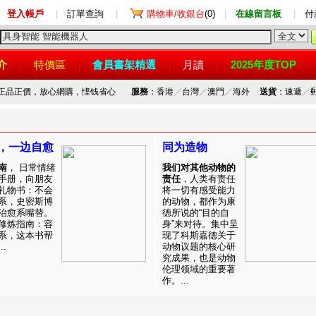
登入帳戶
|
訂單查詢
|
購物車/收銀台
(0)
|
在線留言板
|
付
介
特價區
會員書架精選
月讀
2025年度TOP
，正品正價，放心網購，悭钱省心
服務
：香港
／
台灣
／
澳門
／
海外
送貨
：速遞
／
，一边自愈
同为造物
南
， 日常情绪
我们对其他动物的
手册，向朋友
责任
，人类有责任
礼物书：不会
将一切有感受能力
系，史密斯博
的动物，都作为康
治愈系嘴替。
德所说的“目的自
修炼指南：容
身”来对待。集中呈
系，这本书帮
现了科斯嘉德关于
.
动物议题的核心研
究成果，也是动物
伦理领域的重要著
作。...