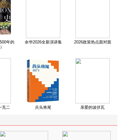
500年的
余华2026全新演讲集
2026政策热点面对面
）
一无二
兵头将尾
亲爱的波伏瓦