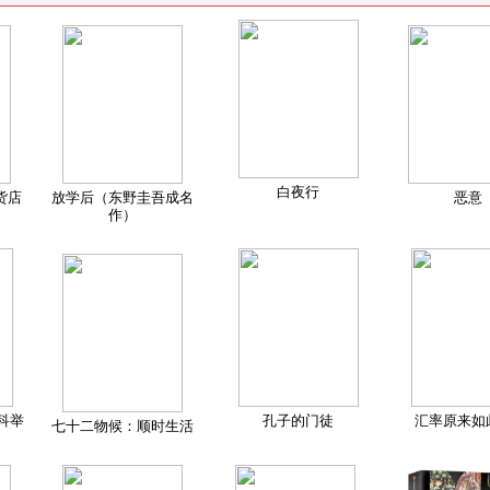
白夜行
货店
放学后（东野圭吾成名
恶意
作）
科举
孔子的门徒
汇率原来如
七十二物候：顺时生活