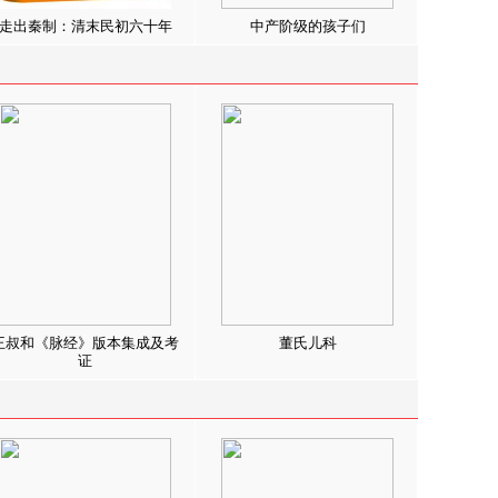
走出秦制：清末民初六十年
中产阶级的孩子们
王叔和《脉经》版本集成及考
董氏儿科
证