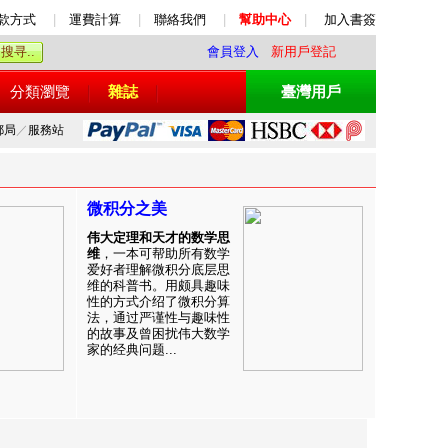
款方式
|
運費計算
|
聯絡我們
|
幫助中心
|
加入書簽
會員登入
新用戶登記
分類瀏覽
雜誌
臺灣用戶
郵局
／
服務站
微积分之美
伟大定理和天才的数学思
维
，一本可帮助所有数学
爱好者理解微积分底层思
维的科普书。用颇具趣味
性的方式介绍了微积分算
法，通过严谨性与趣味性
的故事及曾困扰伟大数学
家的经典问题...