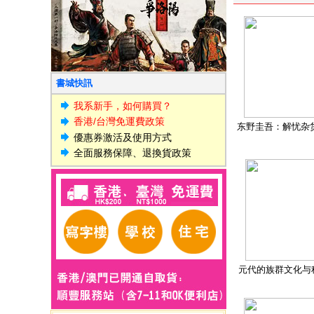
書城快訊
我系新手，如何購買？
香港/台灣免運費政策
东野圭吾：解忧杂
優惠券激活及使用方式
全面服務保障、退換貨政策
元代的族群文化与