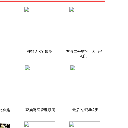
嫌疑人X的献身
东野圭吾笑的世界（全
4册）
此有趣
家族财富管理顾问
最后的江湖戏班