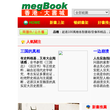
HOME
新書上架
暢銷書架
好書推
品種
：超過100萬種各類書籍/音像和精品
人氣關注
三国的真相
一边崩溃
有史料根基，又有大众阅
人生应急指
读感
，全书参照《三国
问题的速查
志》《后汉书》等正统史
表达关心的
料，融合近现代史学研
安慰人没关
究、考古实证多重佐证，
士就是你的
杜绝野史戏说与主观臆
耐死型人格
断，还原汉末至魏晋的真
易崩溃没关
实宏大历史图景...
你容易自愈..
新書推薦