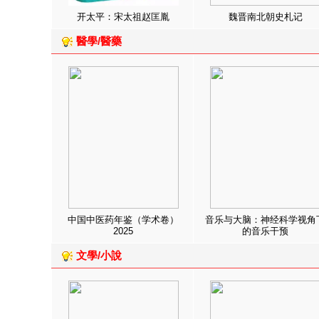
开太平：宋太祖赵匡胤
魏晋南北朝史札记
醫學/醫藥
中国中医药年鉴（学术卷）
音乐与大脑：神经科学视角
2025
的音乐干预
文學/小說