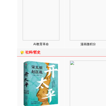
AI教育革命
漫画微积分
社科/哲史