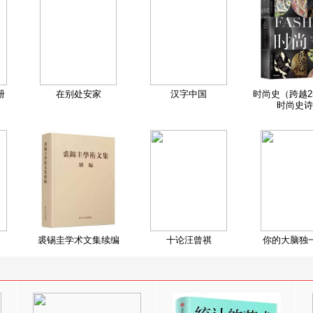
册
在别处安家
汉字中国
时尚史（跨越2
时尚史诗
裘锡圭学术文集续编
十论汪曾祺
你的大脑独