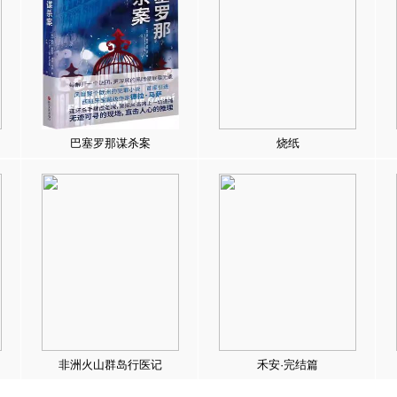
巴塞罗那谋杀案
烧纸
非洲火山群岛行医记
禾安·完结篇