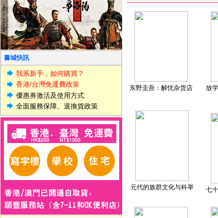
書城快訊
我系新手，如何購買？
香港/台灣免運費政策
东野圭吾：解忧杂货店
放
優惠券激活及使用方式
全面服務保障、退換貨政策
元代的族群文化与科举
七