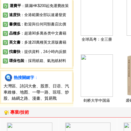
運費平
：購滿HK$200起免運費政策
速度快
：全港範圍全部以速遞發貨
書價低
：歡迎與任何同類書店比價
品種多
：超過90多萬各类中文書籍
全球高考：全三册
英文書
：多達20萬種英文原版書籍
找書快
：提供資料，24小時內反饋
環保包裝
：採用紙箱、氣泡紙材料
熱搜關鍵字
：
大灣區
、
詩詞大會
、
股票
、
日语
、
汽
車維修
、
地图
、
一帶一路
、
琼瑶
、
炒
股
、
絲綢之路
、
漫畫
、
貿易戰
剑桥大学中国庙
裘
專業/技術