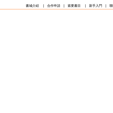
書城介紹
|
合作申請
|
索要書目
|
新手入門
|
聯