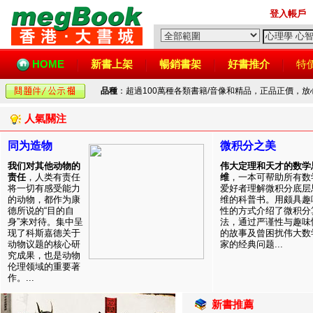
登入帳戶
HOME
新書上架
暢銷書架
好書推介
特
品種
：超過100萬種各類書籍/音像和精品，正品正價，
人氣關注
同为造物
微积分之美
我们对其他动物的
伟大定理和天才的数学
责任
，人类有责任
维
，一本可帮助所有数
将一切有感受能力
爱好者理解微积分底层
的动物，都作为康
维的科普书。用颇具趣
德所说的“目的自
性的方式介绍了微积分
身”来对待。集中呈
法，通过严谨性与趣味
现了科斯嘉德关于
的故事及曾困扰伟大数
动物议题的核心研
家的经典问题...
究成果，也是动物
伦理领域的重要著
作。...
新書推薦