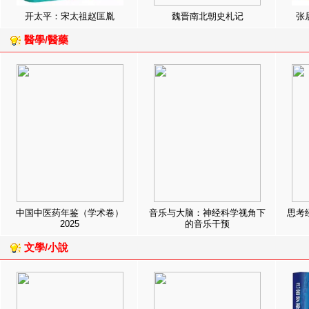
开太平：宋太祖赵匡胤
魏晋南北朝史札记
张
醫學/醫藥
中国中医药年鉴（学术卷）
音乐与大脑：神经科学视角下
思考
2025
的音乐干预
文學/小說