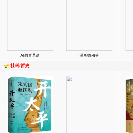
AI教育革命
漫画微积分
社科/哲史