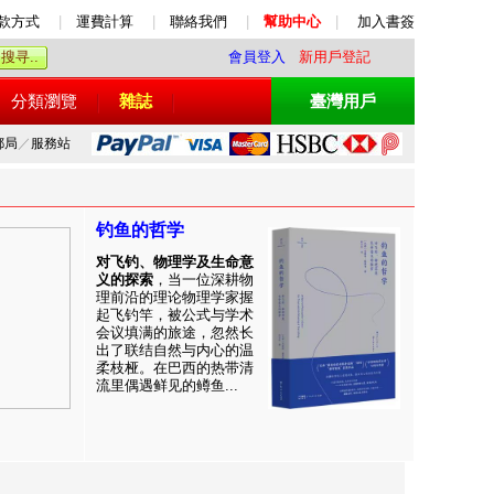
款方式
|
運費計算
|
聯絡我們
|
幫助中心
|
加入書簽
會員登入
新用戶登記
分類瀏覽
雜誌
臺灣用戶
郵局
／
服務站
钓鱼的哲学
对飞钓、物理学及生命意
义的探索
，当一位深耕物
理前沿的理论物理学家握
起飞钓竿，被公式与学术
会议填满的旅途，忽然长
出了联结自然与内心的温
柔枝桠。在巴西的热带清
流里偶遇鲜见的鳟鱼...