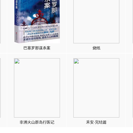
巴塞罗那谋杀案
烧纸
非洲火山群岛行医记
禾安·完结篇