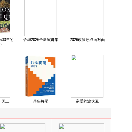
500年的
余华2026全新演讲集
2026政策热点面对面
）
一无二
兵头将尾
亲爱的波伏瓦