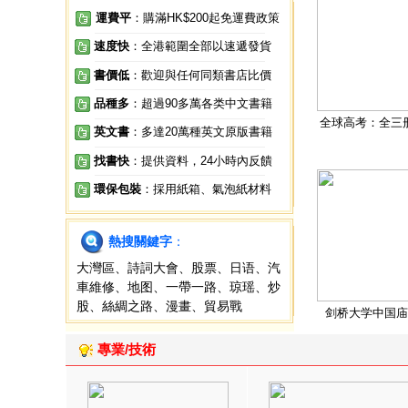
運費平
：購滿HK$200起免運費政策
速度快
：全港範圍全部以速遞發貨
書價低
：歡迎與任何同類書店比價
品種多
：超過90多萬各类中文書籍
全球高考：全三
英文書
：多達20萬種英文原版書籍
找書快
：提供資料，24小時內反饋
環保包裝
：採用紙箱、氣泡紙材料
熱搜關鍵字
：
大灣區
、
詩詞大會
、
股票
、
日语
、
汽
車維修
、
地图
、
一帶一路
、
琼瑶
、
炒
股
、
絲綢之路
、
漫畫
、
貿易戰
剑桥大学中国庙
專業/技術