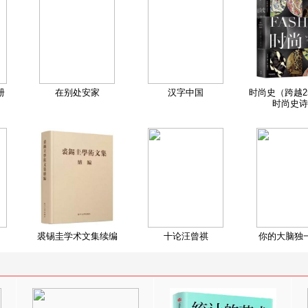
册
在别处安家
汉字中国
时尚史（跨越2
时尚史诗
裘锡圭学术文集续编
十论汪曾祺
你的大脑独