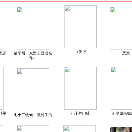
白夜行
货店
放学后（东野圭吾成名
恶意
作）
科举
孔子的门徒
汇率原来如
七十二物候：顺时生活