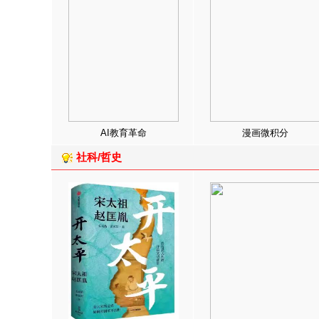
AI教育革命
漫画微积分
社科/哲史