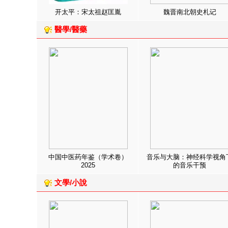
开太平：宋太祖赵匡胤
魏晋南北朝史札记
醫學/醫藥
中国中医药年鉴（学术卷）
音乐与大脑：神经科学视角
2025
的音乐干预
文學/小說