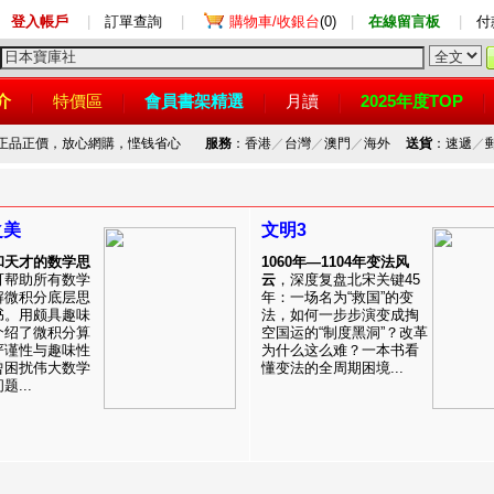
登入帳戶
|
訂單查詢
|
購物車/收銀台
(0)
|
在線留言板
|
付
介
特價區
會員書架精選
月讀
2025年度TOP
，正品正價，放心網購，悭钱省心
服務
：香港
／
台灣
／
澳門
／
海外
送貨
：速遞
／
之美
文明3
和天才的数学思
1060年—1104年变法风
可帮助所有数学
云
，深度复盘北宋关键45
解微积分底层思
年：一场名为“救国”的变
书。用颇具趣味
法，如何一步步演变成掏
介绍了微积分算
空国运的“制度黑洞”？改革
严谨性与趣味性
为什么这么难？一本书看
曾困扰伟大数学
懂变法的全周期困境...
...