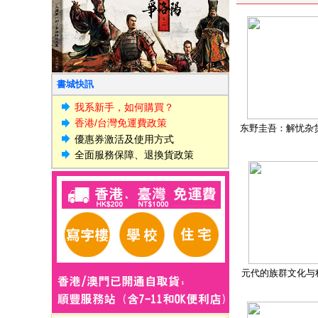
書城快訊
我系新手，如何購買？
香港/台灣免運費政策
东野圭吾：解忧杂
優惠券激活及使用方式
全面服務保障、退換貨政策
元代的族群文化与