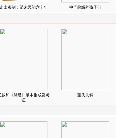
走出秦制：清末民初六十年
中产阶级的孩子们
王叔和《脉经》版本集成及考
董氏儿科
证