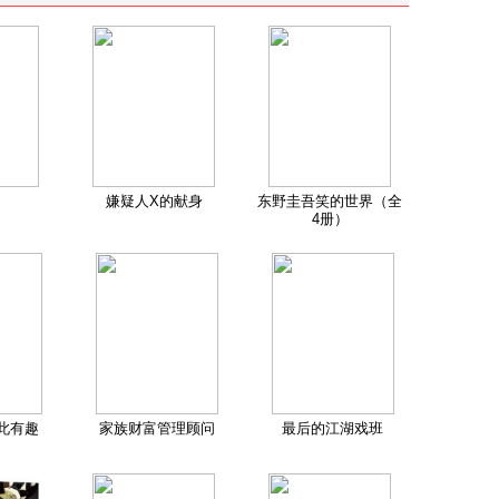
嫌疑人X的献身
东野圭吾笑的世界（全
4册）
此有趣
家族财富管理顾问
最后的江湖戏班