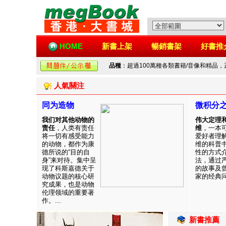
HOME
新書上架
暢銷書架
好書推
品種
：超過100萬種各類書籍/音像和精品
人氣關注
同为造物
微积分
我们对其他动物的
伟大定理
责任
，人类有责任
维
，一本
将一切有感受能力
爱好者理
的动物，都作为康
维的科普
德所说的“目的自
性的方式
身”来对待。集中呈
法，通过
现了科斯嘉德关于
的故事及
动物议题的核心研
家的经典问题
究成果，也是动物
伦理领域的重要著
作。...
新書推薦